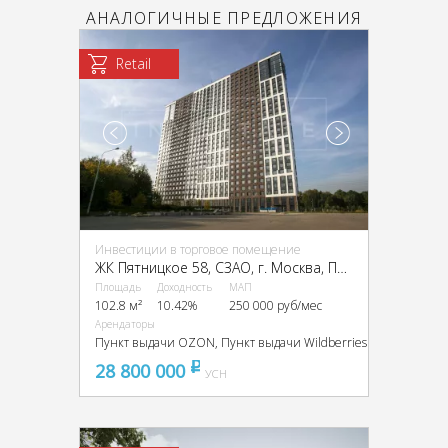
АНАЛОГИЧНЫЕ ПРЕДЛОЖЕНИЯ
Retail
Инвестиции в торговое помещение
ЖК Пятницкое 58, CЗАО, г. Москва, Пятницкое ш., 58с26
Площадь
Доходность
МАП
102.8 м²
10.42%
250 000 руб/мес
Арендаторы
Пункт выдачи OZON, Пункт выдачи Wildberries
28 800 000
pуб
УСН