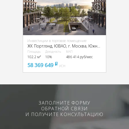
Инвестиции в торговое помещение
ЖК Портлэнд, ЮВАО, г. Москва, Южнопортовая ул., 42с5
Площадь
Доходность
МАП
102.2 м²
10%
486 414 руб/мес
58 369 649
pуб
УСН
ЗАПОЛНИТЕ ФОРМУ
ОБРАТНОЙ СВЯЗИ
И ПОЛУЧИТЕ КОНСУЛЬТАЦИЮ