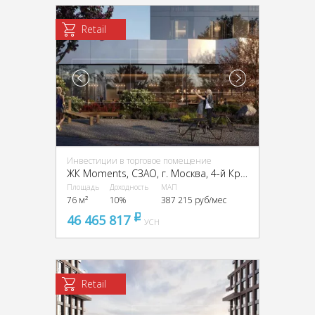
Retail
Инвестиции в торговое помещение
ЖК Moments, CЗАО, г. Москва, 4-й Красногорский пр-д, 2/4с3
Площадь
Доходность
МАП
76 м²
10%
387 215 руб/мес
46 465 817
pуб
УСН
Retail