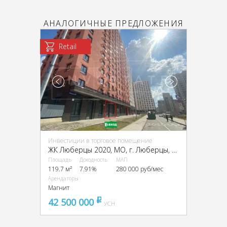
АНАЛОГИЧНЫЕ ПРЕДЛОЖЕНИЯ
Retail
Инвестиции в торговое помещение
ЖК Люберцы 2020, МО, г. Люберцы, мкр. Зенино, Некрасовский пр-д, 13
Площадь
Доходность
МАП
119.7 м²
7.91%
280 000 руб/мес
Арендаторы
Магнит
42 500 000
pуб
УСН