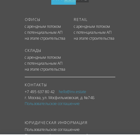
ОФИСЫ
RETAIL
с арендным потоком
с арендным потоком
с потенциальным АП
с потенциальным АП
на этапе строительства
на этапе строительства
СКЛАДЫ
с арендным потоком
с потенциальным АП
на этапе строительства
КОНТАКТЫ
+7 495 637 80 42
hello@inv.estate
г. Москва
,
ул.
Мосфильмовская, д. №74Б
Пользовательское соглашение
ЮРИДИЧЕСКАЯ ИНФОРМАЦИЯ
Пользовательское соглашение
Политика конфиденциальности сайта