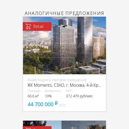
АНАЛОГИЧНЫЕ ПРЕДЛОЖЕНИЯ
Retail
Инвестиции в торговое помещение
ЖК Moments, CЗАО, г. Москва, 4-й Красногорский пр-д, 2/4с3
Площадь
Доходность
МАП
66.6 м²
10%
372 479 руб/мес
44 700 000
pуб
УСН