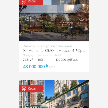
Retail
Инвестиции в торговое помещение
ЖК Moments, CЗАО, г. Москва, 4-й Красногорский пр-д, 2/4с3
Площадь
Доходность
МАП
72.5 м²
10%
400 000 руб/мес
48 000 000
pуб
УСН
Retail