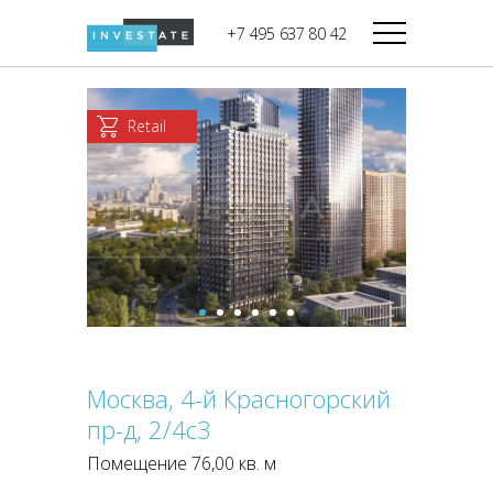
строительства
+7 495 637 80 42
Дикси
В башне
Башня Федерация-II
Верный
Запад
Retail
Башня Федерация-I
Мираторг
Восток
Город Столиц,
Магнолия
Северный блок
Город Столиц,
Южный блок
Москва, 4-й Красногорский
пр-д, 2/4с3
Помещение 76,00 кв. м