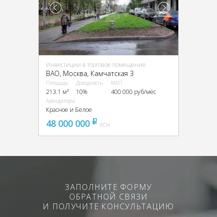
Инвестиции в торговое помещение
ВАО, Москва, Камчатская 3
Площадь
Доходность
МАП
213.1 м²
10%
400 000 руб/мес
Арендаторы
Красное и Белое
48 000 000
pуб
УСН
ЗАПОЛНИТЕ ФОРМУ
ОБРАТНОЙ СВЯЗИ
И ПОЛУЧИТЕ КОНСУЛЬТАЦИЮ