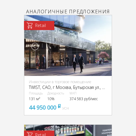
АНАЛОГИЧНЫЕ ПРЕДЛОЖЕНИЯ
Retail
Инвестиции в торговое помещение
TWIST, CАО, г Москва, Бутырская ул., вл. 1
Площадь
Доходность
МАП
131 м²
10%
374 583 руб/мес
44 950 000
pуб
УСН
Retail