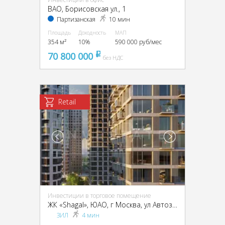
ВАО, Борисовская ул., 1
Партизанская
10 мин
Площадь
Доходность
МАП
354 м²
10%
590 000 руб/мес
70 800 000
pуб
без НДС
Retail
Инвестиции в торговое помещение
ЖК «Shagal», ЮАО, г Москва, ул Автозаводская, д 23 стр 66
ЗИЛ
4 мин