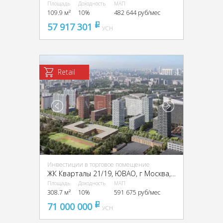
Площадь
Доходность
МАП
109.9 м²
10%
482 644 руб/мес
57 917 301
pуб
УСН
Retail
Инвестиции в торговое помещение
ЖК Кварталы 21/19, ЮВАО, г Москва, проезд Грайвороновский 2-й
Площадь
Доходность
МАП
308.7 м²
10%
591 675 руб/мес
71 000 000
pуб
УСН