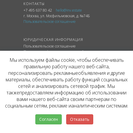
КОНТАКТЫ
+7 495 637 80 42
hello@inv.estate
г. Москва
,
ул.
Мосфильмовская, д. №74Б
Пользовательское соглашение
ЮРИДИЧЕСКАЯ ИНФОРМАЦИЯ
Пользовательское соглашение
Политика конфиденциальности сайта
Политика обработки персональных данных
Мы используем файлы cookie, чтобы обеспечивать
правильную работу нашего веб-сайта,
персонализировать рекламныеобъявления и другие
материалы, обеспечивать работу функций социальных
© ОФИЦИАЛЬНЫЙ САЙТ КОМПАНИИ
сетей и анализировать сетевой трафик. Мы
INVESTATE, 2026
такжепредоставляем информацию об использовании
Представленная на сайте агентства информация,
в т.ч. стоимости объектов, носит информационный
вами нашего веб-сайта своим партнерам по
характер и не является публичной офертой. Условия
социальным сетям, рекламе ианалитическим системам.
аренды объекта могут быть изменены собственником
без уведомления.
Согласен
Отказать