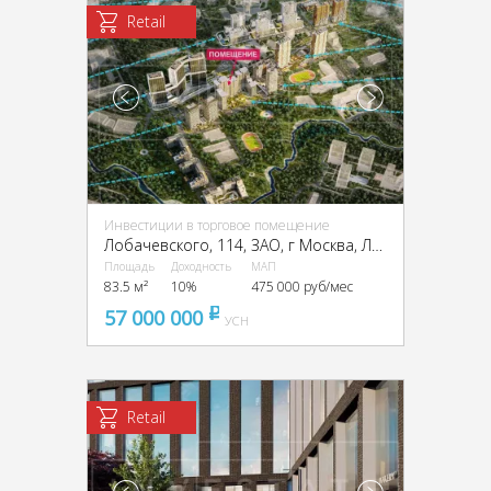
Retail
Инвестиции в торговое помещение
Лобачевского, 114, ЗАО, г Москва, Лобачевского ул., 114
Площадь
Доходность
МАП
83.5 м²
10%
475 000 руб/мес
57 000 000
pуб
УСН
Retail