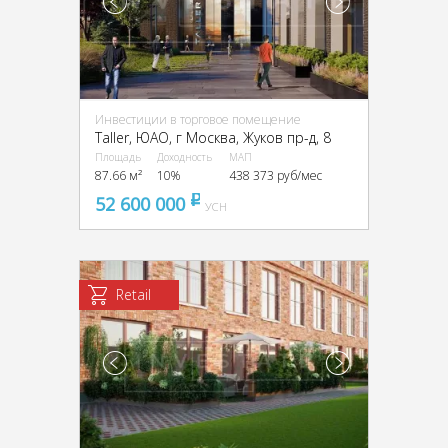
Инвестиции в торговое помещение
Taller, ЮАО, г Москва, Жуков пр-д, 8
Площадь
Доходность
МАП
87.66 м²
10%
438 373 руб/мес
52 600 000
pуб
УСН
Retail