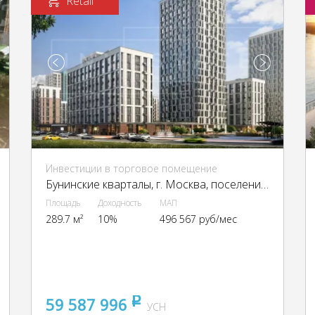
Retail
Инвестиции в торговое помещение
Бунинские кварталы, г. Москва, поселение Сосенское
Площадь
Доходность
МАП
289.7 м²
10%
496 567 руб/мес
59 587 996
pуб
УСН