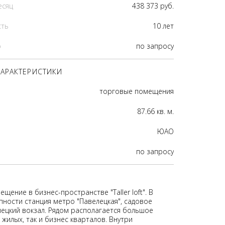
есяц
438 373 руб.
сть
10 лет
р
по запросу
АРАКТЕРИСТИКИ
торговые помещения
87.66 кв. м.
ЮАО
по запросу
щение в бизнес-пространстве "Taller loft". В
пности станция метро "Павелецкая", садовое
лецкий вокзал. Рядом располагается большое
 жилых, так и бизнес кварталов. Внутри