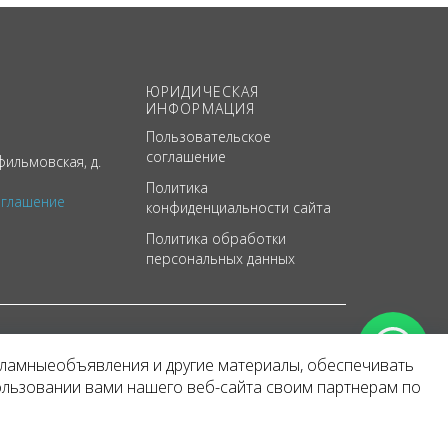
ЮРИДИЧЕСКАЯ
ИНФОРМАЦИЯ
Пользовательское
соглашение
ильмовская, д.
Политика
оглашение
конфиденциальности сайта
Политика обработки
персональных данных
кламныеобъявления и другие материалы, обеспечивать
арактер
ользовании вами нашего веб-сайта своим партнерам по
 уведомления.