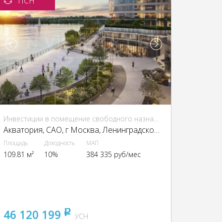
ПСН
Инвестиции в помещение свободного назначения (ПСН)
Акватория, CАО, г Москва, Ленинградское ш., 69
Площадь
Доходность
МАП
109.81 м²
10%
384 335 руб/мес
46 120 199
pуб
УСН