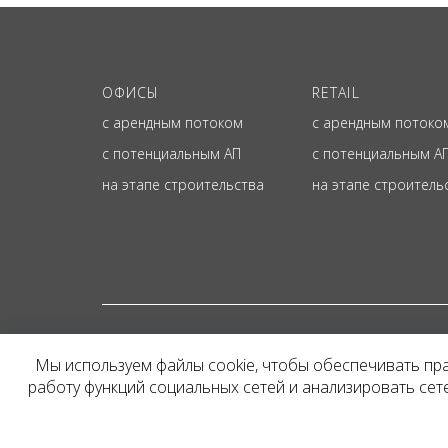
ОФИСЫ
RETAIL
с арендным потоком
с арендным потоко
с потенциальным АП
с потенциальным А
на этапе строительства
на этапе строитель
© ОФИЦИАЛЬНЫЙ СА
Мы используем файлы cookie, чтобы обеспечивать пр
Представленная на сайт
работу функций социальных сетей и анализировать се
и не является публичн