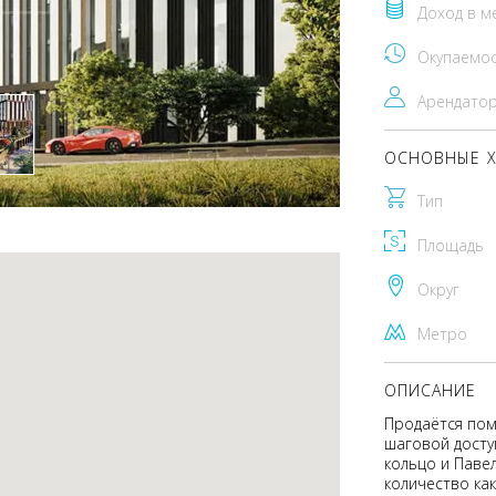
Доход в м
Окупаемо
Арендато
ОСНОВНЫЕ Х
Тип
Площадь
Округ
Метро
ОПИСАНИЕ
Продаётся поме
шаговой досту
кольцо и Паве
количество как