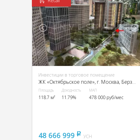
Retail
Инвестиции в торговое помещение
ЖК «Октябрьское поле», г. Москва, Берзарина ул., 32
Площадь
Доходность
МАП
118.7 м²
11.79%
478 000 руб/мес
48 666 999
pуб
УСН