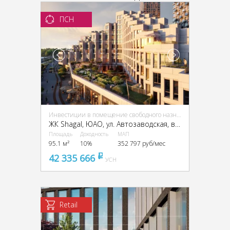
ПСН
Инвестиции в помещение свободного назначения (ПСН)
ЖК Shagal, ЮАО, ул. Автозаводская, вл. 23/66
Площадь
Доходность
МАП
95.1 м²
10%
352 797 руб/мес
42 335 666
pуб
УСН
Retail