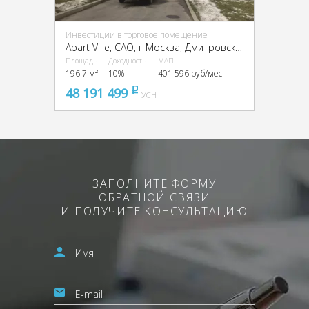
Инвестиции в торговое помещение
Apart Ville, CАО, г Москва, Дмитровское ш., 81
Площадь
Доходность
МАП
196.7 м²
10%
401 596 руб/мес
48 191 499
pуб
УСН
ЗАПОЛНИТЕ ФОРМУ
ОБРАТНОЙ СВЯЗИ
И ПОЛУЧИТЕ КОНСУЛЬТАЦИЮ