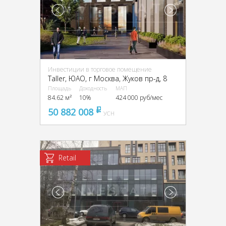
Инвестиции в торговое помещение
Taller, ЮАО, г Москва, Жуков пр-д, 8
Площадь
Доходность
МАП
84.62 м²
10%
424 000 руб/мес
50 882 008
pуб
УСН
Retail