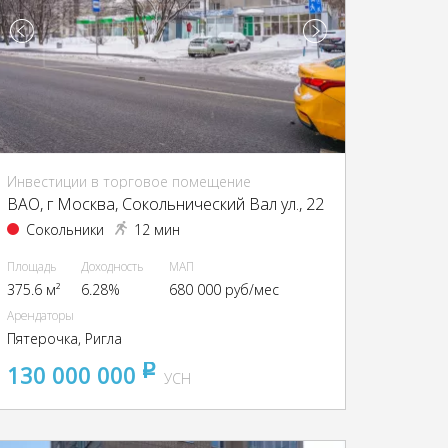
Инвестиции в торговое помещение
ВАО, г Москва, Сокольнический Вал ул., 22
Сокольники
12 мин
Площадь
Доходность
МАП
375.6 м²
6.28%
680 000 руб/мес
Арендаторы
Пятерочка, Ригла
130 000 000
pуб
УСН