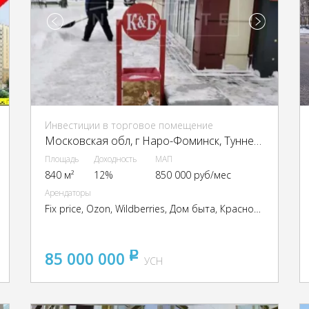
Инвестиции в торговое помещение
Московская обл, г Наро-Фоминск, Туннельный проезд, д 9А
Площадь
Доходность
МАП
840 м²
12%
850 000 руб/мес
Арендаторы
Fix price, Ozon, Wildberries, Дом быта, Красное и Белое, FixPrice, Красное
85 000 000
pуб
УСН