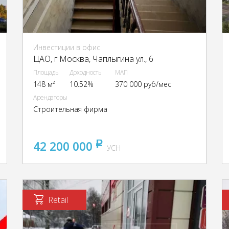
Инвестиции в офис
ЦАО, г Москва, Чаплыгина ул., 6
Площадь
Доходность
МАП
148 м²
10.52%
370 000 руб/мес
Арендаторы
Строительная фирма
42 200 000
pуб
УСН
Retail