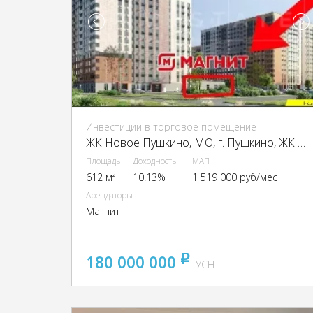
Инвестиции в торговое помещение
ЖК Новое Пушкино, МО, г. Пушкино, ЖК Новое Пушкино, к. 21
Площадь
Доходность
МАП
612 м²
10.13%
1 519 000 руб/мес
Арендаторы
Магнит
180 000 000
pуб
УСН