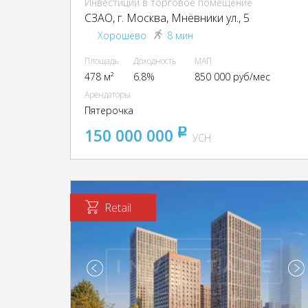
Инвестиции в торговое помещение
CЗАО, г. Москва, Мнёвники ул., 5
Хорошёво
8 мин
Площадь
Доходность
МАП
478 м²
6.8%
850 000 руб/мес
Арендаторы
Пятерочка
150 000 000
pуб
УСН
Retail