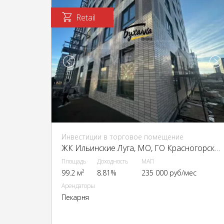
Retail
Инвестиции в торговое помещение
ЖК Ильинские Луга, МО, ГО Красногорск, пос. Ильинское-Усово, ЖК Ильинские Луга, к. 2.10
Площадь
Доходность
МАП
99.2 м²
8.81%
235 000 руб/мес
Арендаторы
Пекарня