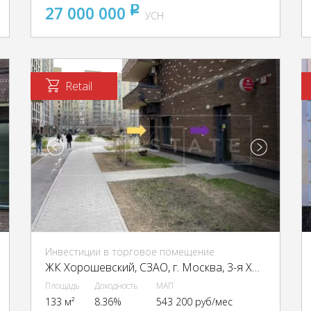
27 000 000
pуб
УСН
Retail
Инвестиции в торговое помещение
ЖК Хорошевский, CЗАО, г. Москва, 3-я Хорошёвская ул., 25к2
Площадь
Доходность
МАП
133 м²
8.36%
543 200 руб/мес