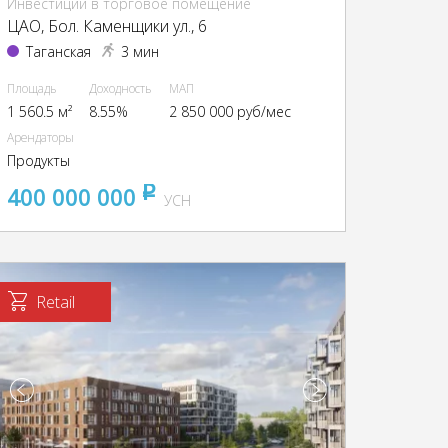
Инвестиции в торговое помещение
ЦАО, Бол. Каменщики ул., 6
Таганская
3 мин
Площадь
Доходность
МАП
1 560.5 м²
8.55%
2 850 000 руб/мес
Арендаторы
Продукты
400 000 000
pуб
УСН
Retail