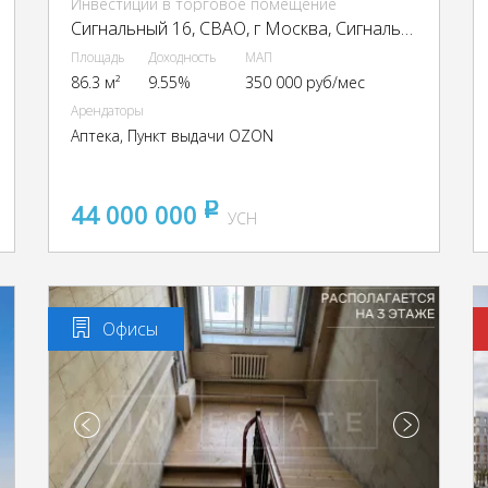
Инвестиции в торговое помещение
Сигнальный 16, CВАО, г Москва, Сигнальный пр-д, 16
Площадь
Доходность
МАП
86.3 м²
9.55%
350 000 руб/мес
Арендаторы
Аптека, Пункт выдачи OZON
44 000 000
pуб
УСН
Офисы