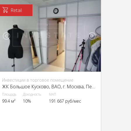
Retail
Инвестиции в торговое помещение
ЖК Большое Кусково, ВАО, г. Москва, Перовская ул., 66к7
Площадь
Доходность
МАП
99.4 м²
10%
191 667 руб/мес