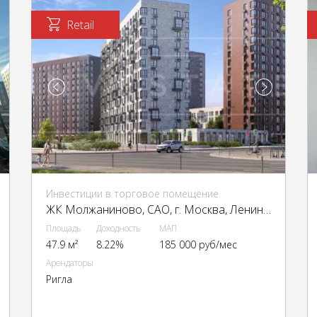
Retail
Инвестиции в торговое помещение
ЖК Молжаниново, CАО, г. Москва, Ленинградское ш., 229А
Площадь
Доходность
МАП
47.9 м²
8.22%
185 000 руб/мес
Арендаторы
Ригла