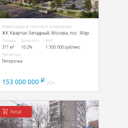
Инвестиции в торговое помещение
ЖК Квартал Западный, Москва, пос. Марушкинское, квартал 76, ЖК Квартал Западный, 3
Площадь
Доходность
МАП
371 м²
10.2%
1 300 000 руб/мес
Арендаторы
Пятерочка
153 000 000
pуб
УСН
Retail