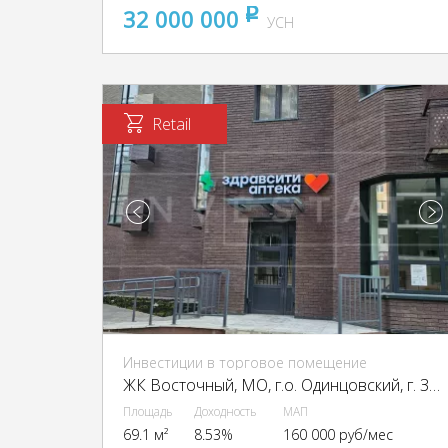
32 000 000
pуб
УСН
Retail
Инвестиции в торговое помещение
ЖК Восточный, МО, г.о. Одинцовский, г. Звенигород, мкр. Восточный, 3-й мрн., 9
Площадь
Доходность
МАП
69.1 м²
8.53%
160 000 руб/мес