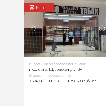
Retail
Инвестиции в торговое помещение
г Коломна, Щуровская ул., 13А
Площадь
Доходность
МАП
3 584.7 м²
11.71%
1 756 590 руб/мес