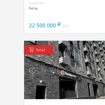
Арендаторы
Ригла
22 500 000
pуб
УСН
Retail