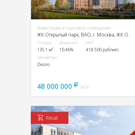
Инвестиции в торговое помещение
ЖК Открытый парк, ВАО, г. Москва, ЖК Открытый Парк к. 1.2
Площадь
Доходность
МАП
135.1 м²
10.46%
418 500 руб/мес
Арендаторы
Около
48 000 000
pуб
УСН
Retail