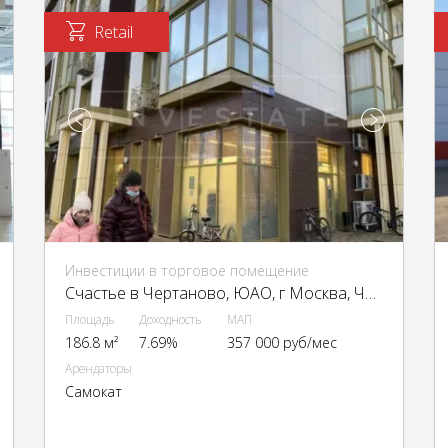
Retail
Инвестиции в торговое помещение
Счастье в Чертаново, ЮАО, г Москва, Чертановская ул., 59
Площадь
Доходность
МАП
186.8 м²
7.69%
357 000 руб/мес
Арендаторы
Самокат