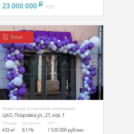
23 000 000
pуб
УСН
Retail
Инвестиции в торговое помещение
ЦАО, Покровка ул., 27, кор. 1
Площадь
Доходность
МАП
433 м²
8.11%
1 520 000 руб/мес