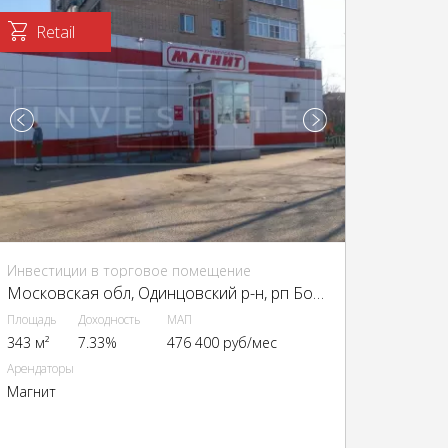
Retail
Инвестиции в торговое помещение
Московская обл, Одинцовский р-н, рп Большие Вязёмы, Можайское шоссе, д 1
Площадь
Доходность
МАП
343 м²
7.33%
476 400 руб/мес
Арендаторы
Магнит