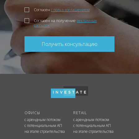
Согласен
с польз. соглашением
Согласен на получение
рекламных
рассылок
Получить консультацию
ОФИСЫ
RETAIL
с арендным потоком
с арендным потоком
с потенциальным АП
с потенциальным АП
на этапе строительства
на этапе строительства