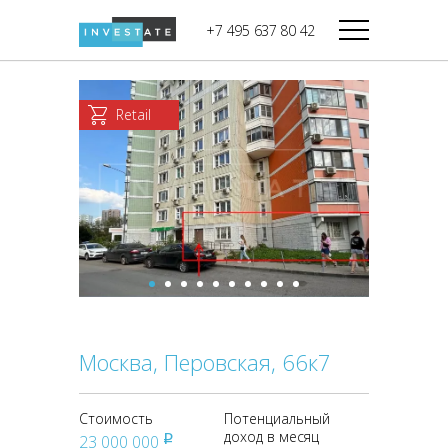
строительства
+7 495 637 80 42
Дикси
В башне
Башня Федерация-II
Верный
Запад
Retail
Башня Федерация-I
Мираторг
Восток
Город Столиц,
Магнолия
Северный блок
Город Столиц,
Южный блок
Москва, Перовская, 66к7
Стоимость
Потенциальный
доход в месяц
23 000 000
pуб