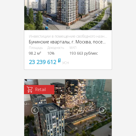
Инвестиции в помещение свободного назначения (ПСН)
Бунинские кварталы, г. Москва, поселение Сосенское
Площадь
Доходность
МАП
98.2 м²
10%
193 663 руб/мес
23 239 612
pуб
УСН
Retail