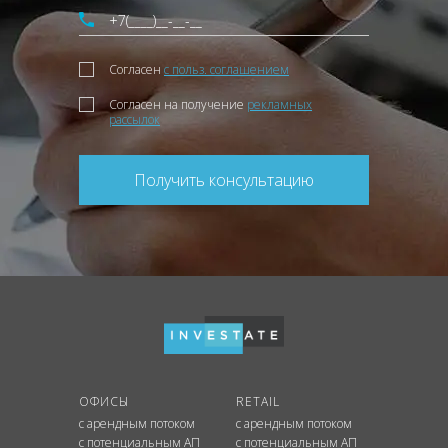
Согласен
с польз. соглашением
Согласен на получение
рекламных
рассылок
Получить консультацию
ОФИСЫ
RETAIL
с арендным потоком
с арендным потоком
с потенциальным АП
с потенциальным АП