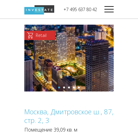
строительства
+7 495 637 80 42
Дикси
В башне
Башня Федерация-II
Верный
Запад
Retail
Башня Федерация-I
Мираторг
Восток
Город Столиц,
Магнолия
Северный блок
Город Столиц,
Южный блок
Москва, Дмитровское ш., 87,
стр. 2, 3
Помещение 39,09 кв. м