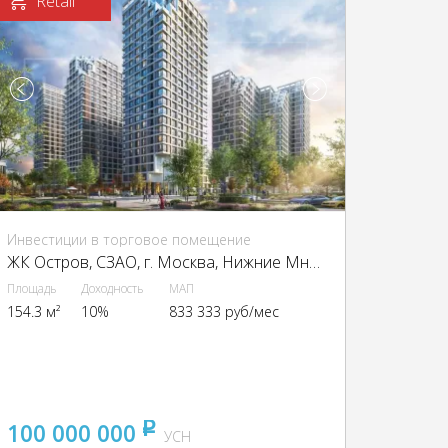
Retail
Инвестиции в торговое помещение
ЖК Остров, CЗАО, г. Москва, Нижние Мнёвники ул., 9
Площадь
Доходность
МАП
154.3 м²
10%
833 333 руб/мес
100 000 000
pуб
УСН