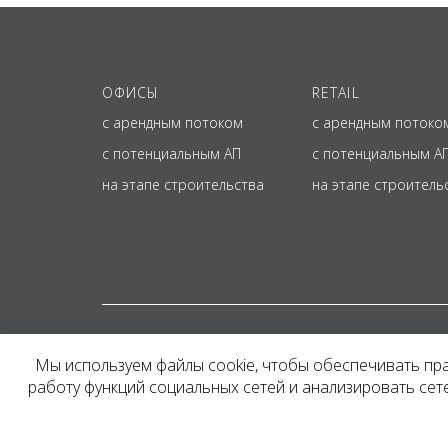
ОФИСЫ
RETAIL
с арендным потоком
с арендным потоко
с потенциальным АП
с потенциальным А
на этапе строительства
на этапе строитель
© ОФИЦИАЛЬНЫЙ СА
Мы используем файлы cookie, чтобы обеспечивать пр
Представленная на сайт
работу функций социальных сетей и анализировать се
и не является публичн