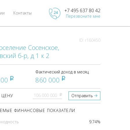
+7 495 637 80 42
ии
Контакты
Перезвоните мне
ID: r160450
оселение Сосенское,
ский б-р, д 1 к 2
Фактический доход в месяц
000
860 000
pуб
pуб
pуб
 ЦЕНУ
Отправить
ЕМЫЕ ФИНАНСОВЫЕ ПОКАЗАТЕЛИ
оходность
9.74%