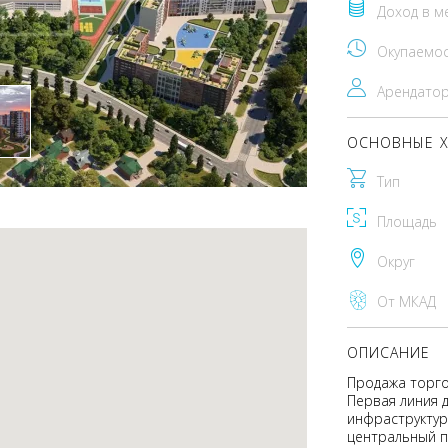
Доход в м
Окупаемо
Арендато
ОСНОВНЫЕ Х
Тип
Площадь
Округ
От МКАД
ОПИСАНИЕ
Продажа торго
Первая линия д
инфраструктур
центральный п