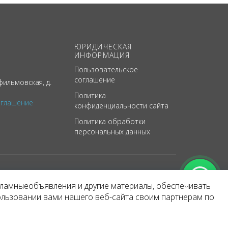
ЮРИДИЧЕСКАЯ
ИНФОРМАЦИЯ
Пользовательское
соглашение
ильмовская, д.
Политика
оглашение
конфиденциальности сайта
Политика обработки
персональных данных
кламныеобъявления и другие материалы, обеспечивать
арактер
ользовании вами нашего веб-сайта своим партнерам по
 уведомления.