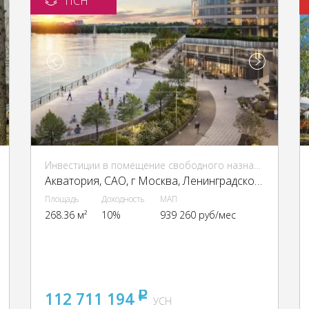
ПСН
Инвестиции в помещение свободного назначения (ПСН)
Акватория, CАО, г Москва, Ленинградское ш., 69
Площадь
Доходность
МАП
268.36 м²
10%
939 260 руб/мес
112 711 194
pуб
УСН