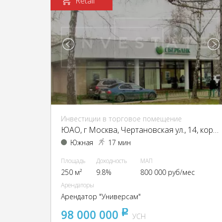
Retail
Инвестиции в торговое помещение
ЮАО, г Москва, Чертановская ул., 14, кор. 1
Южная
17 мин
Площадь
Доходность
МАП
250 м²
9.8%
800 000 руб/мес
Арендаторы
Арендатор "Универсам"
98 000 000
pуб
УСН