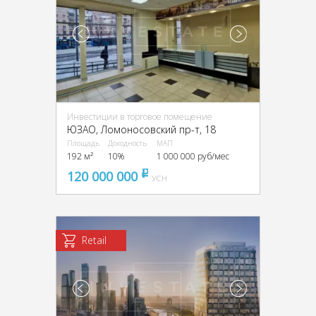
Инвестиции в торговое помещение
ЮЗАО, Ломоносовский пр-т, 18
Площадь
Доходность
МАП
192 м²
10%
1 000 000 руб/мес
120 000 000
pуб
УСН
Retail