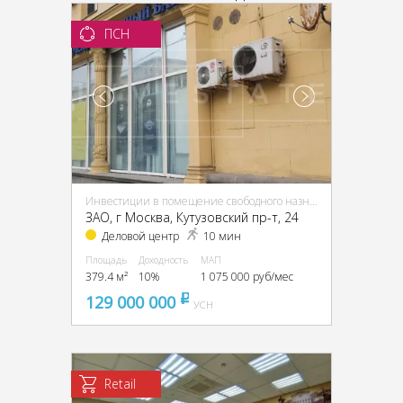
ПСН
Инвестиции в помещение свободного назначения (ПСН)
ЗАО, г Москва, Кутузовский пр-т, 24
Деловой центр
10 мин
Площадь
Доходность
МАП
379.4 м²
10%
1 075 000 руб/мес
129 000 000
pуб
УСН
Retail