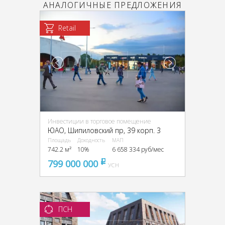
АНАЛОГИЧНЫЕ ПРЕДЛОЖЕНИЯ
Retail
Инвестиции в торговое помещение
ЮАО, Шипиловский пр, 39 корп. 3
Площадь
Доходность
МАП
742.2 м²
10%
6 658 334 руб/мес
799 000 000
pуб
УСН
ПСН