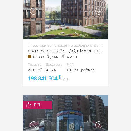
Инвестиции в помещение свободного назначения (ПСН)
Долгоруковская 25, ЦАО, г Москва, Долгоруковская ул., 25
Новослободская
4 мин
Площадь
Доходность
МАП
278.1 м²
4.15%
688 298 руб/мес
198 841 504
pуб
УСН
ПСН