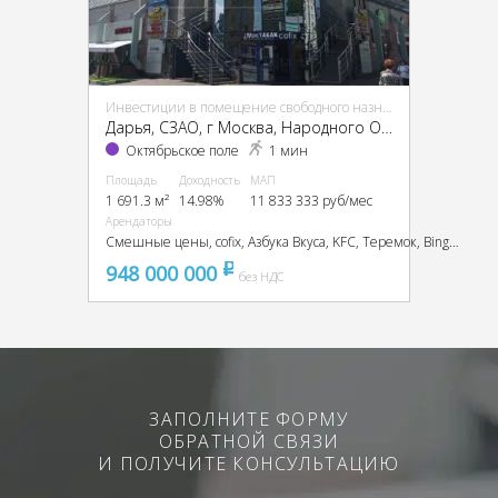
Инвестиции в помещение свободного назначения (ПСН)
Дарья, CЗАО, г Москва, Народного Ополчения ул., 46, кор. 1
Октябрьское поле
1 мин
Площадь
Доходность
МАП
1 691.3 м²
14.98%
11 833 333 руб/мес
Арендаторы
Смешные цены, cofix, Азбука Вкуса, KFC, Теремок, Bingo Boom, TEZ TOUR
948 000 000
pуб
без НДС
ЗАПОЛНИТЕ ФОРМУ
ОБРАТНОЙ СВЯЗИ
И ПОЛУЧИТЕ КОНСУЛЬТАЦИЮ