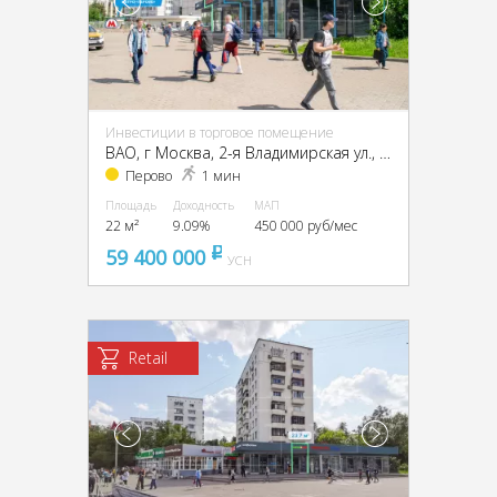
Инвестиции в торговое помещение
ВАО, г Москва, 2-я Владимирская ул., 38/18
Перово
1 мин
Площадь
Доходность
МАП
22 м²
9.09%
450 000 руб/мес
59 400 000
pуб
УСН
Retail