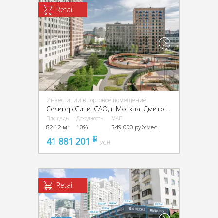
Retail
Инвестиции в торговое помещение
Селигер Сити, CАО, г Москва, Дмитровское ш., 87, стр. 2, 3
Площадь
Доходность
МАП
82.12 м²
10%
349 000 руб/мес
41 881 201
pуб
УСН
Retail