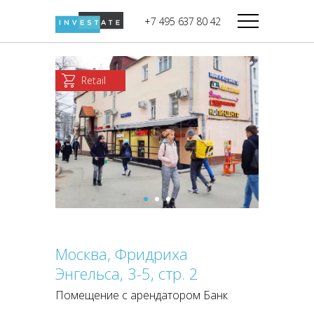
строительства
+7 495 637 80 42
Дикси
В башне
Башня Федерация-II
Верный
Запад
Retail
Башня Федерация-I
Мираторг
Восток
Город Столиц,
Магнолия
Северный блок
Город Столиц,
Южный блок
Москва, Фридриха
Энгельса, 3-5, стр. 2
Помещение с арендатором Банк