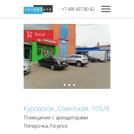
строительства
+7 495 637 80 42
Дикси
В башне
Башня Федерация-II
Верный
Запад
Retail
Башня Федерация-I
Мираторг
Восток
Город Столиц,
Магнолия
Северный блок
Город Столиц,
Южный блок
Куровское, Советская, 105/9
Помещение с арендаторами
Пятерочка, Fix price