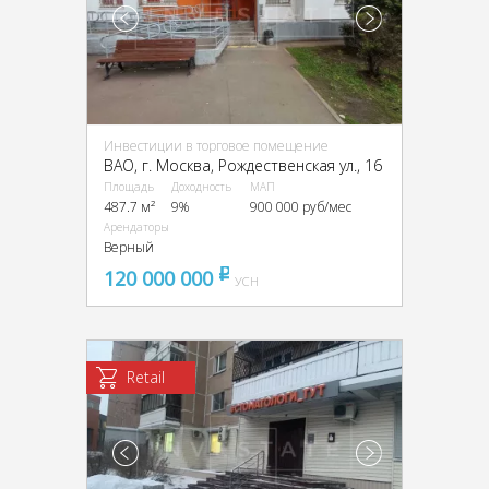
Инвестиции в торговое помещение
ВАО, г. Москва, Рождественская ул., 16
Площадь
Доходность
МАП
487.7 м²
9%
900 000 руб/мес
Арендаторы
Верный
120 000 000
pуб
УСН
Retail