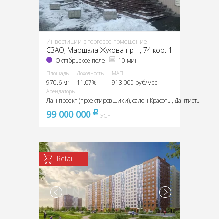
Инвестиции в торговое помещение
CЗАО, Маршала Жукова пр-т, 74 кор. 1
Октябрьское поле
10 мин
Площадь
Доходность
МАП
970.6 м²
11.07%
913 000 руб/мес
Арендаторы
Лан проект (проектировщики), салон Красоты, Дантисты
99 000 000
pуб
УСН
Retail