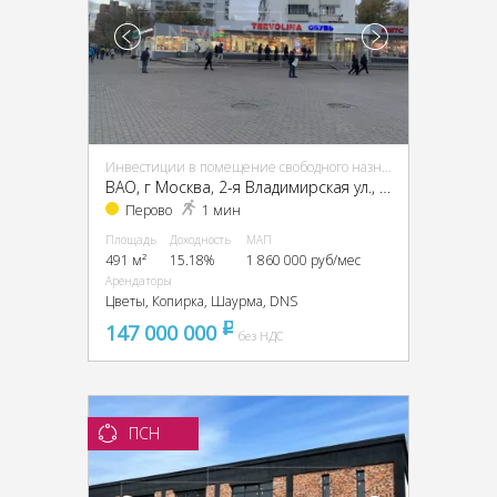
Инвестиции в помещение свободного назначения (ПСН)
ВАО, г Москва, 2-я Владимирская ул., 38/18
Перово
1 мин
Площадь
Доходность
МАП
491 м²
15.18%
1 860 000 руб/мес
Арендаторы
Цветы, Копирка, Шаурма, DNS
147 000 000
pуб
без НДС
ПСН