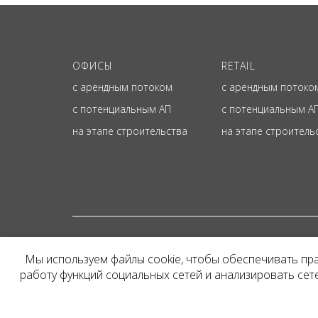
ОФИСЫ
RETAIL
с арендным потоком
с арендным потоко
с потенциальным АП
с потенциальным А
на этапе строительства
на этапе строитель
© ОФИЦИАЛЬНЫЙ СА
Мы используем файлы cookie, чтобы обеспечивать пр
Представленная на сайт
работу функций социальных сетей и анализировать се
и не является публичн