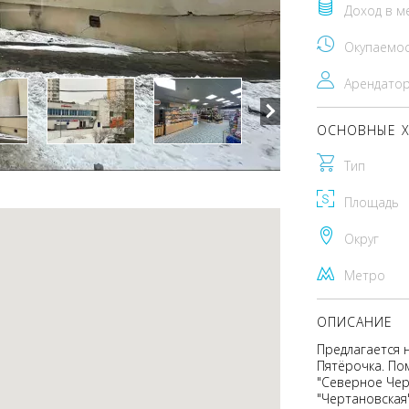
Доход в м
Окупаемо
Арендато
ОСНОВНЫЕ Х
Тип
Площадь
Округ
Метро
ОПИСАНИЕ
Предлагается 
Пятёрочка. По
"Северное Чер
"Чертановская