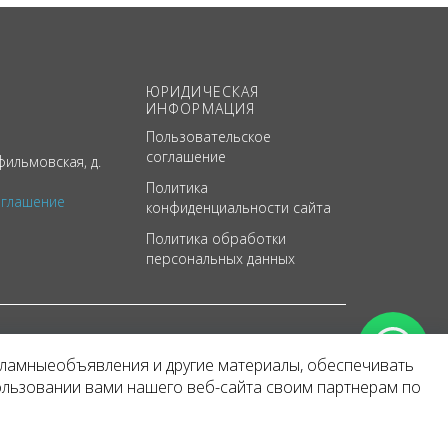
ЮРИДИЧЕСКАЯ
ИНФОРМАЦИЯ
Пользовательское
соглашение
ильмовская, д.
Политика
оглашение
конфиденциальности сайта
Политика обработки
персональных данных
кламныеобъявления и другие материалы, обеспечивать
арактер
ользовании вами нашего веб-сайта своим партнерам по
 уведомления.