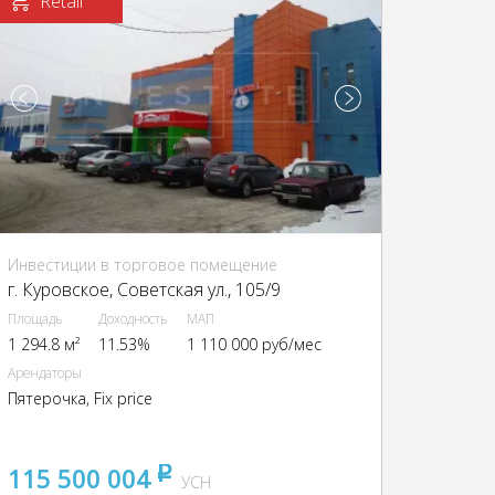
Retail
Инвестиции в торговое помещение
г. Куровское, Советская ул., 105/9
Площадь
Доходность
МАП
1 294.8 м²
11.53%
1 110 000 руб/мес
Арендаторы
Пятерочка, Fix price
115 500 004
pуб
УСН