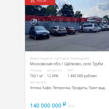
Retail
Инвестиции в торговое помещение
Московская обл, г Щёлково, село Трубино, ул Фабричная, д 54/1
Площадь
Доходность
МАП
763.1 м²
12.34%
1 440 000 руб/мес
Арендаторы
Аптека, Кафе, Пятерочка, Продукты, Пункт выдачи OZON, Пункт выдачи Wildberries
140 000 000
pуб
УСН