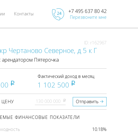
+7 495 637 80 42
ии
Контакты
Перезвоните мне
ID: r162967
кр Чертаново Северное, д 5 к Г
 арендатором Пятерочка
Фактический доход в месяц
000
1 102 500
pуб
pуб
pуб
 ЦЕНУ
Отправить
ЕМЫЕ ФИНАНСОВЫЕ ПОКАЗАТЕЛИ
оходность
10.18%