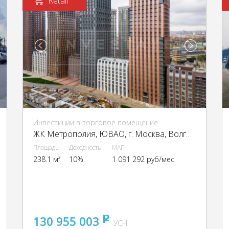
Retail
Инвестиции в торговое помещение
ЖК Метрополия, ЮВАО, г. Москва, Волгоградский пр-кт, 32/5к1
Площадь
Доходность
МАП
238.1 м²
10%
1 091 292 руб/мес
130 955 003
pуб
УСН