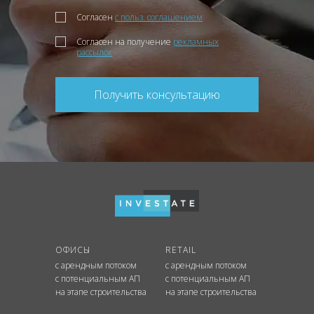
Согласен
с польз. соглашением
Согласен на получение
рекламных
рассылок
Получить консультацию
ОФИСЫ
RETAIL
с арендным потоком
с арендным потоком
с потенциальным АП
с потенциальным АП
на этапе строительства
на этапе строительства