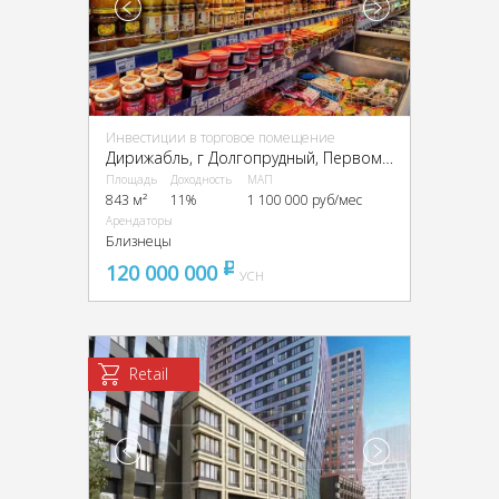
Инвестиции в торговое помещение
Дирижабль, г Долгопрудный, Первомайская ул., 3А
Площадь
Доходность
МАП
843 м²
11%
1 100 000 руб/мес
Арендаторы
Близнецы
120 000 000
pуб
УСН
Retail