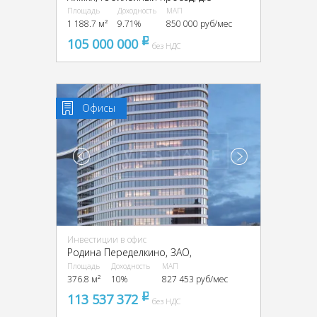
Площадь
Доходность
МАП
1 188.7 м²
9.71%
850 000 руб/мес
105 000 000
pуб
без НДС
Офисы
Инвестиции в офис
Родина Переделкино, ЗАО,
Площадь
Доходность
МАП
376.8 м²
10%
827 453 руб/мес
113 537 372
pуб
без НДС