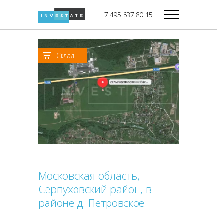
строительства
+7 495 637 80 15
Дикси
В башне
Башня Федерация-II
Верный
Запад
Склады
Башня Федерация-I
Мираторг
Восток
Город Столиц,
Магнолия
Северный блок
Город Столиц,
Южный блок
Московская область,
Серпуховский район, в
районе д. Петровское