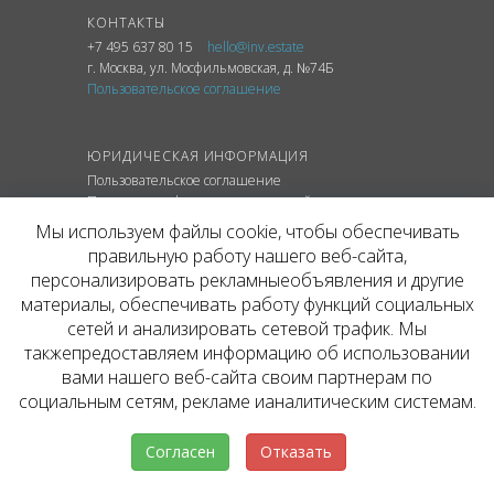
КОНТАКТЫ
+7 495 637 80 15
hello@inv.estate
г. Москва
,
ул.
Мосфильмовская, д. №74Б
Пользовательское соглашение
ЮРИДИЧЕСКАЯ ИНФОРМАЦИЯ
Пользовательское соглашение
Политика конфиденциальности сайта
Политика обработки персональных данных
Мы используем файлы cookie, чтобы обеспечивать
правильную работу нашего веб-сайта,
персонализировать рекламныеобъявления и другие
материалы, обеспечивать работу функций социальных
© ОФИЦИАЛЬНЫЙ САЙТ КОМПАНИИ
сетей и анализировать сетевой трафик. Мы
INVESTATE, 2026
такжепредоставляем информацию об использовании
Представленная на сайте агентства информация,
в т.ч. стоимости объектов, носит информационный
вами нашего веб-сайта своим партнерам по
характер и не является публичной офертой. Условия
социальным сетям, рекламе ианалитическим системам.
аренды объекта могут быть изменены собственником
без уведомления.
Согласен
Отказать