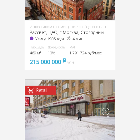
Инвестиции в помещение свободного назначения (ПСН)
Рассвет, ЦАО, г Москва, Столярный пер., 3, кор. 1-13, 15
Улица 1905 года
4 мин
Площадь
Доходность
МАП
469 м²
10%
1 791 724 руб/мес
215 000 000
pуб
УСН
Retail