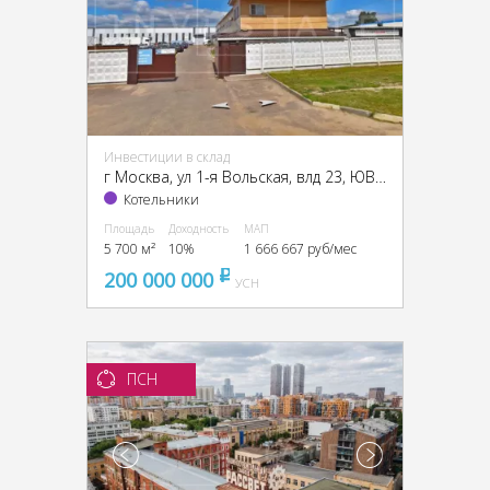
Инвестиции в склад
г Москва, ул 1-я Вольская, влд 23, ЮВАО, г Москва, 1-я Вольская ул., вл. 23
Котельники
Площадь
Доходность
МАП
5 700 м²
10%
1 666 667 руб/мес
200 000 000
pуб
УСН
ПСН