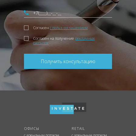
Согласен
с польз. соглашением
Согласен на получение
рекламных
рассылок
Получить консультацию
ОФИСЫ
RETAIL
с арендным потоком
с арендным потоком