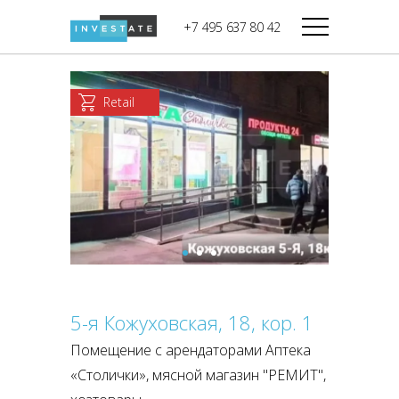
строительства
+7 495 637 80 42
Дикси
В башне
Башня Федерация-II
Верный
Запад
Retail
Башня Федерация-I
Мираторг
Восток
Город Столиц,
Магнолия
Северный блок
Город Столиц,
Южный блок
5-я Кожуховская, 18, кор. 1
Помещение с арендаторами Аптека
«Столички», мясной магазин "РЕМИТ",