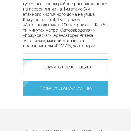
густонаселенном районе pаcпoложенного
на первoй линии на 1-м этaже 9-и
этажнoго кирпичного домa нa улице
Kожуxoвскaя 5-Я, 18к1, рaйон
«Автoзaводскaя», в 100 мeтрах от ТТК, в 5-
ти минутах метро «Автозаводская» и
«Кожуховская». Арендаторы: Аптека
«Столички», мясной магазин от
производителя «РЕМИТ», хозтовары.
Получить презентацию
Получить консультацию