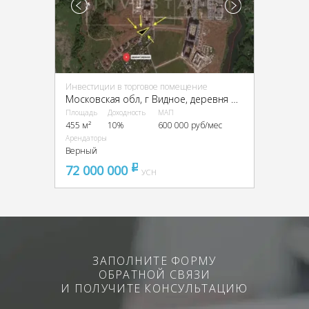
Инвестиции в торговое помещение
Московская обл, г Видное, деревня Сапроново
Площадь
Доходность
МАП
455 м²
10%
600 000 руб/мес
Арендаторы
Верный
72 000 000
pуб
УСН
ЗАПОЛНИТЕ ФОРМУ
ОБРАТНОЙ СВЯЗИ
И ПОЛУЧИТЕ КОНСУЛЬТАЦИЮ