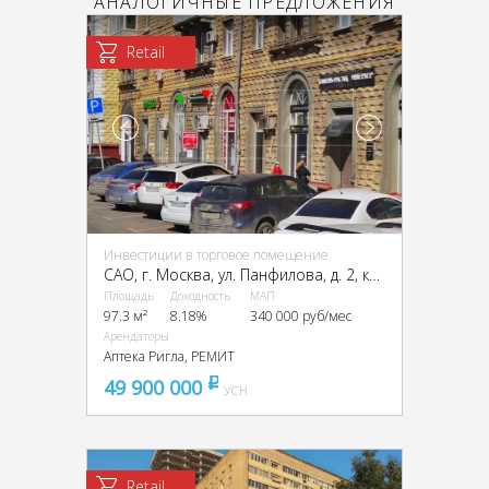
АНАЛОГИЧНЫЕ ПРЕДЛОЖЕНИЯ
Retail
Инвестиции в торговое помещение
CАО, г. Москва, ул. Панфилова, д. 2, корп. 2
Площадь
Доходность
МАП
97.3 м²
8.18%
340 000 руб/мес
Арендаторы
Аптека Ригла, РЕМИТ
49 900 000
pуб
УСН
Retail