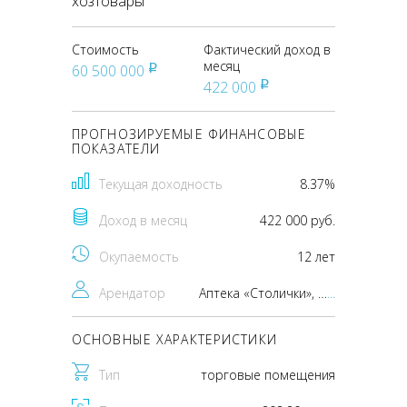
хозтовары
Стоимость
Фактический доход в
месяц
60 500 000
pуб
422 000
pуб
ПРОГНОЗИРУЕМЫЕ ФИНАНСОВЫЕ
ПОКАЗАТЕЛИ
Текущая доходность
8.37%
Доход в месяц
422 000 руб.
Окупаемость
12 лет
Арендатор
Аптека «Столички», мясной магазин "РЕМИТ", хозтовары
...
ОСНОВНЫЕ ХАРАКТЕРИСТИКИ
Тип
торговые помещения