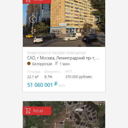
Инвестиции в торговое помещение
CАО, г Москва, Ленинградский пр-т, 4/2
Белорусская
1 мин
Площадь
Доходность
МАП
22.1 м²
8.7%
370 000 руб/мес
51 060 001
pуб
УСН
Retail