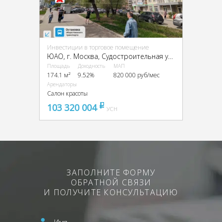
Инвестиции в торговое помещение
ЮАО, г. Москва, Судостроительная ул., 3
Площадь
Доходность
МАП
174.1 м²
9.52%
820 000 руб/мес
Арендаторы
Салон красоты
103 320 004
pуб
УСН
ЗАПОЛНИТЕ ФОРМУ
ОБРАТНОЙ СВЯЗИ
И ПОЛУЧИТЕ КОНСУЛЬТАЦИЮ