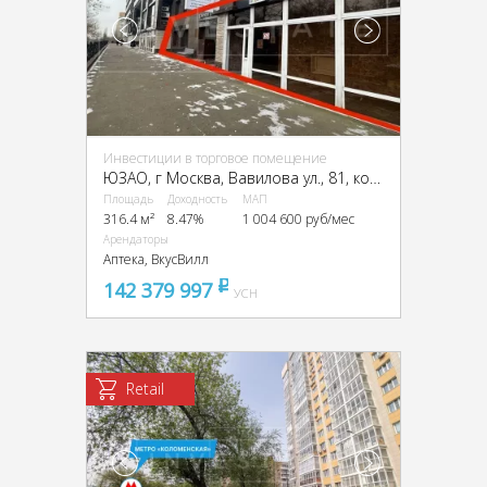
Инвестиции в торговое помещение
ЮЗАО, г Москва, Вавилова ул., 81, кор. 1
Площадь
Доходность
МАП
316.4 м²
8.47%
1 004 600 руб/мес
Арендаторы
Аптека, ВкусВилл
142 379 997
pуб
УСН
Retail