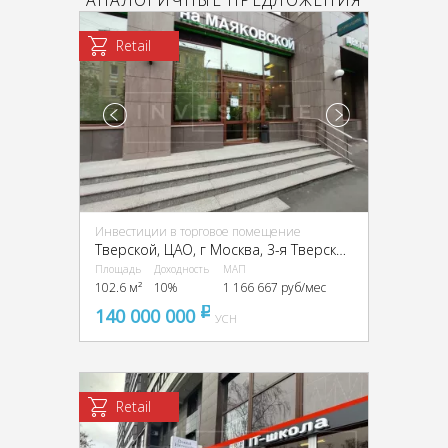
АНАЛОГИЧНЫЕ ПРЕДЛОЖЕНИЯ
Retail
Инвестиции в торговое помещение
Тверской, ЦАО, г Москва, 3-я Тверская-Ямская ул., 10
Площадь
Доходность
МАП
102.6 м²
10%
1 166 667 руб/мес
140 000 000
pуб
УСН
Retail