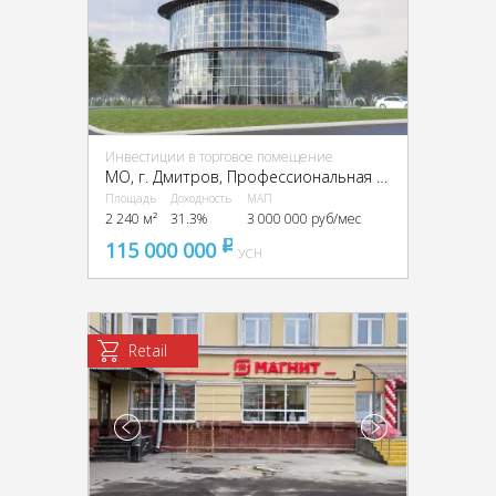
Инвестиции в торговое помещение
МО, г. Дмитров, Профессиональная ул.
Площадь
Доходность
МАП
2 240 м²
31.3%
3 000 000 руб/мес
115 000 000
pуб
УСН
Retail