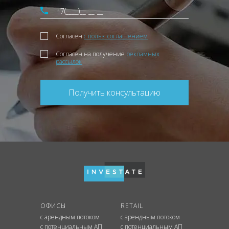
Согласен
с польз. соглашением
Согласен на получение
рекламных
рассылок
Получить консультацию
ОФИСЫ
RETAIL
с арендным потоком
с арендным потоком
с потенциальным АП
с потенциальным АП