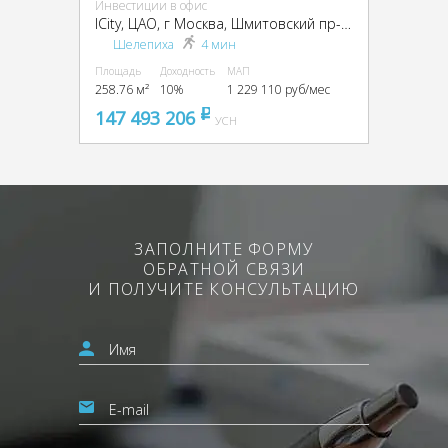
Инвестиции в офис
ICity, ЦАО, г Москва, Шмитовский пр-д, вл. 37
Шелепиха
4 мин
Площадь
Доходность
МАП
258.76 м²
10%
1 229 110 руб/мес
147 493 206
pуб
УСН
ЗАПОЛНИТЕ ФОРМУ
ОБРАТНОЙ СВЯЗИ
И ПОЛУЧИТЕ КОНСУЛЬТАЦИЮ