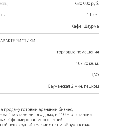
есяц
630 000 руб.
сть
11 лет
р
Кафе, Шаурма
АРАКТЕРИСТИКИ
торговые помещения
107.20 кв. м.
ЦАО
Бауманская 2 мин. пешком
на продажу готовый арендный бизнес,
 на 1-м этаже жилого дома, в 110 м от станции
кая. Сформирован многолетний
ный пешеходный трафик от ст.м. «Бауманская»,