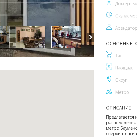
Доход в м
Окупаемо
Арендато
ОСНОВНЫЕ Х
Тип
Площадь
Округ
Метро
ОПИСАНИЕ
Предлагается 
расположенное
метро Бауманс
сверхинтенсив