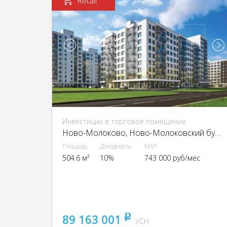
Retail
Инвестиции в торговое помещение
Ново-Молоково, Ново-Молоковский бульвар, 6
Площадь
Доходность
МАП
504.6 м²
10%
743 000 руб/мес
89 163 001
pуб
УСН