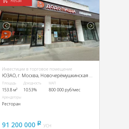
Retail
Инвестиции в торговое помещение
ЮЗАО, г. Москва, Новочерёмушкинская ул., 12
Площадь
Доходность
МАП
153.8 м²
10.53%
800 000 руб/мес
Арендаторы
Ресторан
91 200 000
pуб
УСН