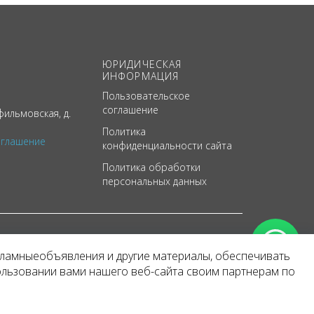
ЮРИДИЧЕСКАЯ
ИНФОРМАЦИЯ
Пользовательское
соглашение
ильмовская, д.
Политика
оглашение
конфиденциальности сайта
Политика обработки
персональных данных
кламныеобъявления и другие материалы, обеспечивать
арактер
ользовании вами нашего веб-сайта своим партнерам по
 уведомления.