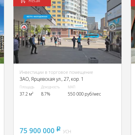
Retail
Инвестиции в торговое помещение
ЗАО, Ярцевская ул., 27, кор. 1
Площадь
Доходность
МАП
37.2 м²
8.7%
550 000 руб/мес
75 900 000
pуб
УСН