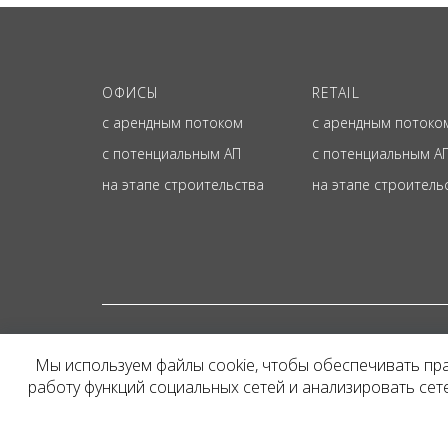
ОФИСЫ
RETAIL
с арендным потоком
с арендным потоко
с потенциальным АП
с потенциальным А
на этапе строительства
на этапе строитель
© ОФИЦИАЛЬНЫЙ СА
Мы используем файлы cookie, чтобы обеспечивать пр
Представленная на сайт
работу функций социальных сетей и анализировать се
и не является публичн