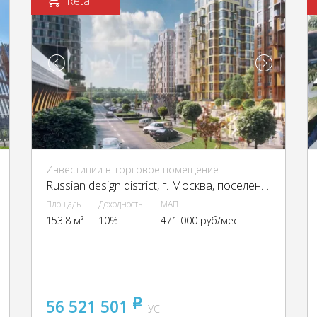
Retail
Инвестиции в торговое помещение
Russian design district, г. Москва, поселение Десеновское, посёлок Ватутинки, 1-я Ватутинская ул.
Площадь
Доходность
МАП
153.8 м²
10%
471 000 руб/мес
56 521 501
pуб
УСН