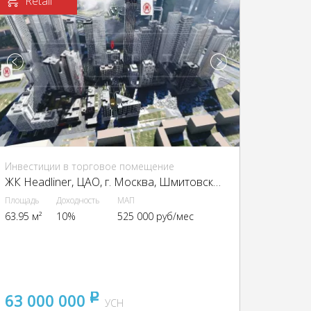
Retail
Инвестиции в торговое помещение
ЖК Headliner, ЦАО, г. Москва, Шмитовский пр-д, 39к6
Площадь
Доходность
МАП
63.95 м²
10%
525 000 руб/мес
63 000 000
pуб
УСН