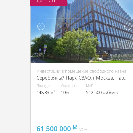
ПСН
Инвестиции в помещение свободного назначения (ПСН)
Серебряный Парк, CЗАО, г Москва, Паршина ул., 10
Площадь
Доходность
МАП
148.33 м²
10%
512 500 руб/мес
61 500 000
pуб
УСН