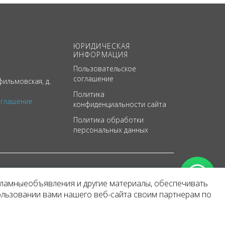
ЮРИДИЧЕСКАЯ
ИНФОРМАЦИЯ
Пользовательское
соглашение
ильмовская, д.
Политика
оглашение
конфиденциальности сайта
Политика обработки
персональных данных
кламныеобъявления и другие материалы, обеспечивать
арактер
ользовании вами нашего веб-сайта своим партнерам по
 уведомления.