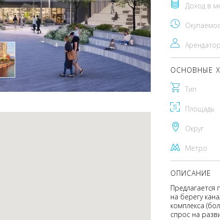
Доход в м
Окупаемо
Арендато
ОСНОВНЫЕ Х
Тип
Площадь
Округ
Метро
ОПИСАНИЕ
Предлагается 
на берегу кана
комплекса (бол
спрос на разв