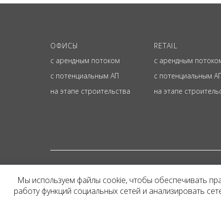
ОФИСЫ
RETAIL
с арендным потоком
с арендным потоко
с потенциальным АП
с потенциальным А
на этапе строительства
на этапе строитель
© ОФИЦИАЛЬНЫЙ СА
Мы используем файлы cookie, чтобы обеспечивать пр
Представленная на сайт
работу функций социальных сетей и анализировать се
и не является публичн