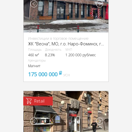
Инвестиции в торговое помещение
ЖК "Весна", МО, г.о. Наро-Фоминск, г. Апрелевка, Жасминова ул., 3
Площадь
Доходность
МАП
460 м²
8.23%
1 200 000 руб/мес
Арендаторы
Магнит
175 000 000
pуб
УСН
Retail