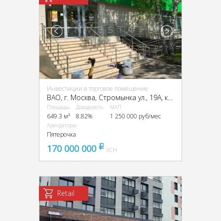
Инвестиции в торговое помещение
ВАО, г. Москва, Стромынка ул., 19А, кор.1
Площадь
Доходность
МАП
649.3 м²
8.82%
1 250 000 руб/мес
Арендаторы
Пятерочка
170 000 000
pуб
УСН
Retail