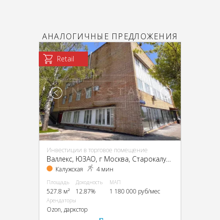
АНАЛОГИЧНЫЕ ПРЕДЛОЖЕНИЯ
Retail
Инвестиции в торговое помещение
Валлекс, ЮЗАО, г Москва, Старокалужское ш., 62
Калужская
4 мин
Площадь
Доходность
МАП
527.8 м²
12.87%
1 180 000 руб/мес
Арендаторы
Ozon, даркстор