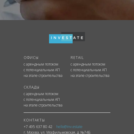
ОФИСЫ
RETAIL
с арендным потоком
с арендным потоком
с потенциальным АП
с потенциальным АП
на этапе строительства
на этапе строительства
СКЛАДЫ
с арендным потоком
с потенциальным АП
на этапе строительства
КОНТАКТЫ
+7 495 637 80 42
hello@inv.estate
г. Москва
,
ул.
Мосфильмовская, д. №74Б