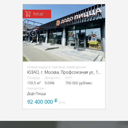
Retail
Инвестиции в торговое помещение
ЮЗАО, г. Москва, Профсоюзная ул., 152к1
Площадь
Доходность
МАП
159.5 м²
9.09%
700 000 руб/мес
Арендаторы
Додо Пицца
92 400 000
pуб
УСН