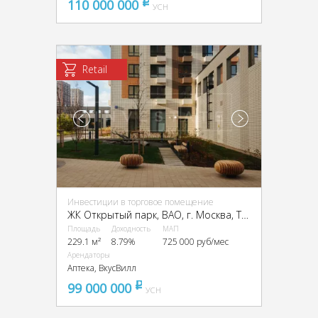
110 000 000
pуб
УСН
Retail
Инвестиции в торговое помещение
ЖК Открытый парк, ВАО, г. Москва, Тагильская улица, 3к1
Площадь
Доходность
МАП
229.1 м²
8.79%
725 000 руб/мес
Арендаторы
Аптека, ВкусВилл
99 000 000
pуб
УСН