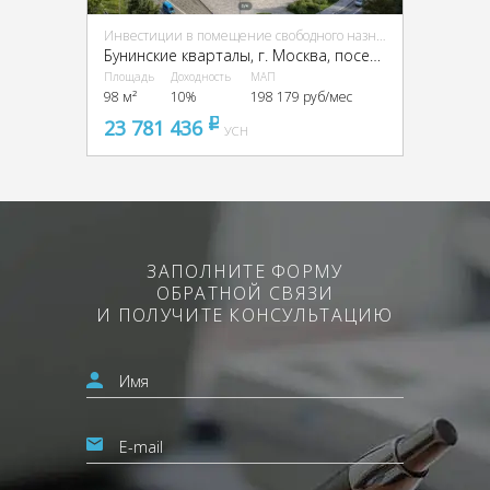
Инвестиции в помещение свободного назначения (ПСН)
Бунинские кварталы, г. Москва, поселение Сосенское
Площадь
Доходность
МАП
98 м²
10%
198 179 руб/мес
23 781 436
pуб
УСН
ЗАПОЛНИТЕ ФОРМУ
ОБРАТНОЙ СВЯЗИ
И ПОЛУЧИТЕ КОНСУЛЬТАЦИЮ