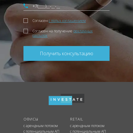
Согласен
с польз. соглашением
Согласен на получение
рекламных
рассылок
Получить консультацию
ОФИСЫ
RETAIL
с арендным потоком
с арендным потоком
с потенциальным АП
с потенциальным АП