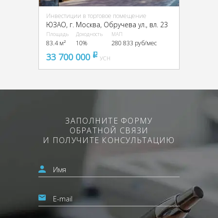
Инвестиции в торговое помещение
ЮЗАО, г. Москва, Обручева ул., вл. 23
Площадь
Доходность
МАП
83.4 м²
10%
280 833 руб/мес
33 700 000
pуб
УСН
ЗАПОЛНИТЕ ФОРМУ
ОБРАТНОЙ СВЯЗИ
И ПОЛУЧИТЕ КОНСУЛЬТАЦИЮ