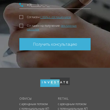
Согласен
с польз. соглашением
Согласен на получение
рекламных
рассылок
Получить консультацию
ОФИСЫ
RETAIL
с арендным потоком
с арендным потоком
с потенциальным АП
с потенциальным АП