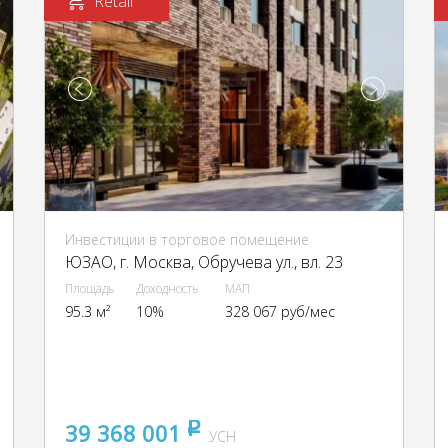
Retail
Инвестиции в торговое помещение
ЮЗАО, г. Москва, Обручева ул., вл. 23
Площадь
Доходность
МАП
95.3 м²
10%
328 067 руб/мес
39 368 001
pуб
УСН