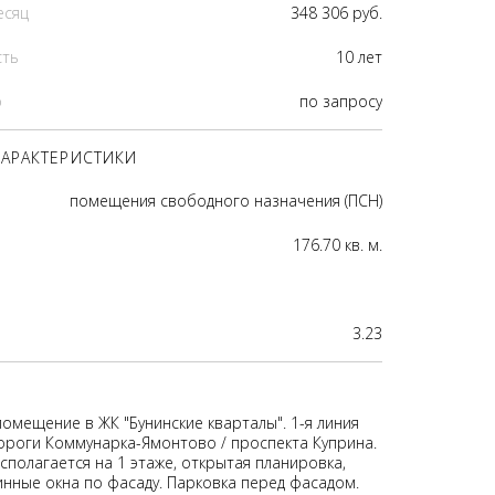
есяц
348 306 руб.
сть
10 лет
р
по запросу
АРАКТЕРИСТИКИ
помещения свободного назначения (ПСН)
176.70 кв. м.
3.23
омещение в ЖК "Бунинские кварталы". 1-я линия
ороги Коммунарка-Ямонтово / проспекта Куприна.
полагается на 1 этаже, открытая планировка,
нные окна по фасаду. Парковка перед фасадом.