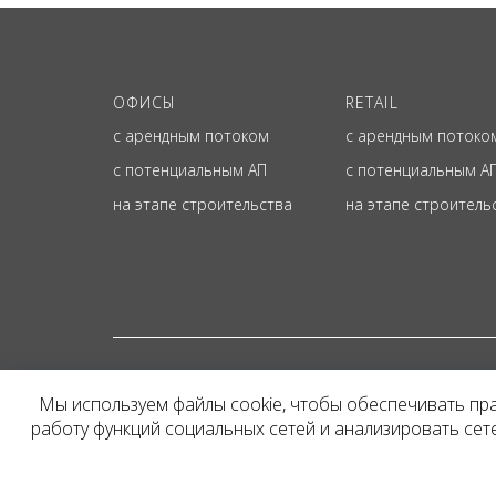
ОФИСЫ
RETAIL
с арендным потоком
с арендным потоко
с потенциальным АП
с потенциальным А
на этапе строительства
на этапе строитель
© ОФИЦИАЛЬНЫЙ СА
Мы используем файлы cookie, чтобы обеспечивать пр
Представленная на сайт
работу функций социальных сетей и анализировать се
и не является публичн