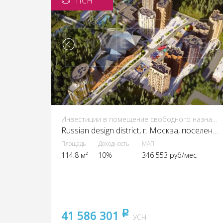
ПСН
Инвестиции в помещение свободного назначения (ПСН)
Russian design district, г. Москва, поселение Десеновское, посёлок Ватутинки, 1-я Ватутинская ул.
Площадь
Доходность
МАП
114.8 м²
10%
346 553 руб/мес
41 586 301
pуб
УСН