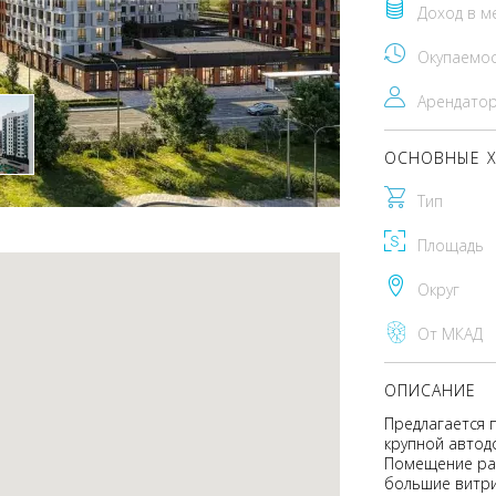
Доход в м
Окупаемо
Арендато
ОСНОВНЫЕ Х
Тип
Площадь
Округ
От МКАД
ОПИСАНИЕ
Предлагается п
крупной автод
Помещение рас
большие витри