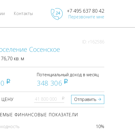
+7 495 637 80 42
ии
Контакты
Перезвоните мне
ID: r162586
оселение Сосенское
6,70 кв. м
Потенциальный доход в месяц
00
348 306
pуб
pуб
pуб
 ЦЕНУ
Отправить
ЕМЫЕ ФИНАНСОВЫЕ ПОКАЗАТЕЛИ
оходность
10%