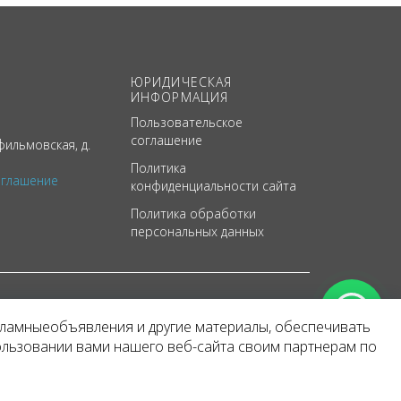
ЮРИДИЧЕСКАЯ
ИНФОРМАЦИЯ
Пользовательское
соглашение
ильмовская, д.
Политика
оглашение
конфиденциальности сайта
Политика обработки
персональных данных
кламныеобъявления и другие материалы, обеспечивать
арактер
ользовании вами нашего веб-сайта своим партнерам по
 уведомления.