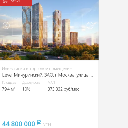
Retail
Инвестиции в торговое помещение
Level Мичуринский, ЗАО, г Москва, улица Озёрная.,вл.7
Площадь
Доходность
МАП
79.4 м²
10%
373 332 руб/мес
44 800 000
pуб
УСН