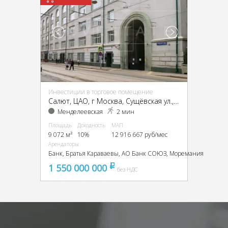
Инвестиции в торговое помещение
Салют, ЦАО, г Москва, Сущёвская ул., 27, стр. 1
Менделеевская
2 мин
Площадь
Доходность
МАП
9 072 м²
10%
12 916 667 руб/мес
Арендаторы
Банк, Братья Караваевы, АО Банк СОЮЗ, Моремания
1 550 000 000
pуб
без НДС