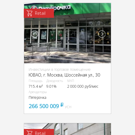
Retail
Инвестиции в торговое помещение
ЮВАО, г. Москва, Шоссейная ул., 30
Площадь
Доходность
МАП
715.4 м²
9.01%
2 000 000 руб/мес
Арендаторы
Пятерочка
266 500 009
pуб
УСН
Retail