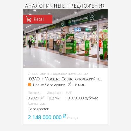
АНАЛОГИЧНЫЕ ПРЕДЛОЖЕНИЯ
Retail
Инвестиции в торговое помещение
ЮЗАО, г Москва, Севастопольский пр-т, 28, стр. 2
Новые Черемушки
16 мин
Площадь
Доходность
МАП
8 982.1 м²
10.27%
18 378 000 руб/мес
Арендаторы
Перекресток
2 148 000 000
pуб
без НДС