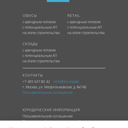
ОФИСЫ
RETAIL
с арендным потоком
с арендным потоком
с потенциальным АП
с потенциальным АП
на этапе строительства
на этапе строительства
СКЛАДЫ
с арендным потоком
с потенциальным АП
на этапе строительства
КОНТАКТЫ
+7 495 637 80 42
hello@inv.estate
г. Москва
,
ул.
Мосфильмовская, д. №74Б
Пользовательское соглашение
ЮРИДИЧЕСКАЯ ИНФОРМАЦИЯ
Пользовательское соглашение
Политика конфиденциальности сайта
Политика обработки персональных данных