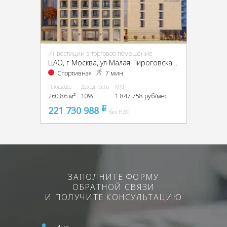
Инвестиции в торговое помещение
ЦАО, г Москва, ул Малая Пироговская, д 14
Спортивная
7 мин
Площадь
Доходность
МАП
260.86 м²
10%
1 847 758 руб/мес
221 730 988
pуб
без НДС
ЗАПОЛНИТЕ ФОРМУ
ОБРАТНОЙ СВЯЗИ
И ПОЛУЧИТЕ КОНСУЛЬТАЦИЮ