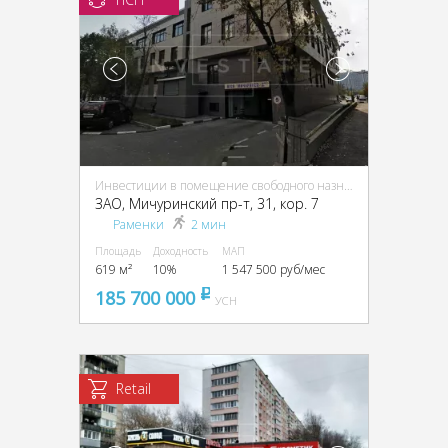
Инвестиции в помещение свободного назначения (ПСН)
ЗАО, Мичуринский пр-т, 31, кор. 7
Раменки
2 мин
Площадь
Доходность
МАП
619 м²
10%
1 547 500 руб/мес
185 700 000
pуб
УСН
Retail