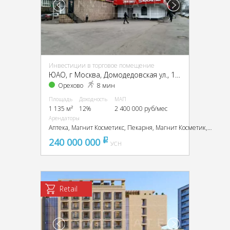
Инвестиции в торговое помещение
ЮАО, г Москва, Домодедовская ул., 1, кор. 1
Орехово
8 мин
Площадь
Доходность
МАП
1 135 м²
12%
2 400 000 руб/мес
Арендаторы
Аптека, Магнит Косметикс, Пекарня, Магнит Косметик, Пекарня, Хозтовары, Аптека
240 000 000
pуб
УСН
Retail