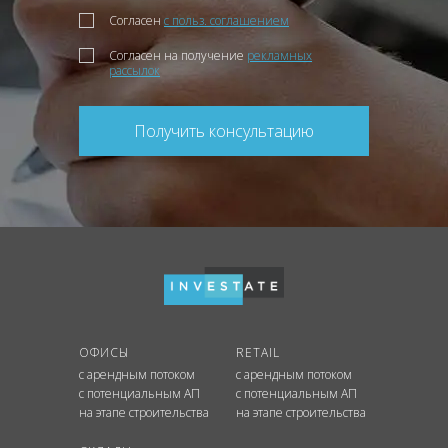
Согласен
с польз. соглашением
Согласен на получение
рекламных
рассылок
Получить консультацию
ОФИСЫ
RETAIL
с арендным потоком
с арендным потоком
с потенциальным АП
с потенциальным АП
на этапе строительства
на этапе строительства