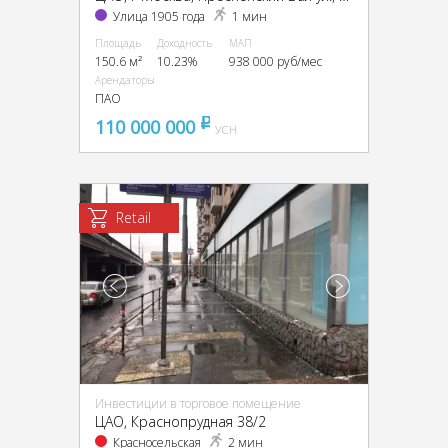
Улица 1905 года
1 мин
Площадь
Доходность
МАП
150.6 м²
10.23%
938 000 руб/мес
Арендаторы
ПАО
110 000 000
pуб
УСН
Retail
Инвестиции в торговое помещение
ЦАО, Краснопрудная 38/2
Красносельская
2 мин