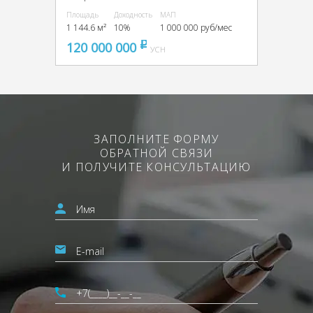
Площадь
Доходность
МАП
1 144.6 м²
10%
1 000 000 руб/мес
120 000 000
pуб
УСН
ЗАПОЛНИТЕ ФОРМУ
ОБРАТНОЙ СВЯЗИ
И ПОЛУЧИТЕ КОНСУЛЬТАЦИЮ