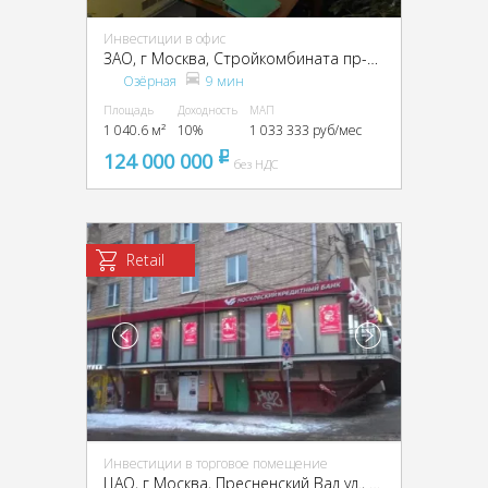
Инвестиции в офис
ЗАО, г Москва, Стройкомбината пр-д, 6
Озёрная
9 мин
Площадь
Доходность
МАП
1 040.6 м²
10%
1 033 333 руб/мес
124 000 000
pуб
без НДС
Retail
Инвестиции в торговое помещение
ЦАО, г Москва, Пресненский Вал ул., 4/29