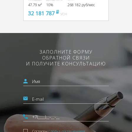
47.79 м²
10%
268 182 руб/мес
32 181 787
pуб
УСН
ЗАПОЛНИТЕ ФОРМУ
ОБРАТНОЙ СВЯЗИ
И ПОЛУЧИТЕ КОНСУЛЬТАЦИЮ
Согласен
с польз. соглашением