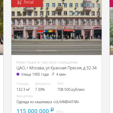
Retail
Инвестиции в торговое помещение
ЦАО, г Москва, ул Красная Пресня, д 32-34
Улица 1905 года
4 мин
Площадь
Доходность
МАП
132.3 м²
7.39%
708 500 руб/мес
Арендаторы
Одежда из кашемира «ULAANBAATAR»
115 000 000
pуб
УСН