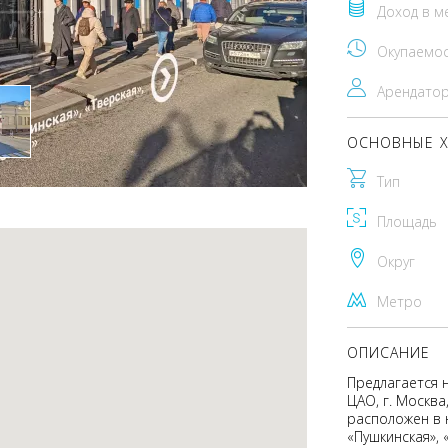
Доход в м
Окупаемо
Арендато
ОСНОВНЫЕ Х
Тип
Площадь
Округ
Метро
ОПИСАНИЕ
Предлагается 
ЦАО, г. Москв
расположен в 
«Пушкинская», 