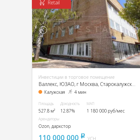
Retail
Инвестиции в торговое помещение
Валлекс, ЮЗАО, г Москва, Старокалужское ш., 62
Калужская
4 мин
Площадь
Доходность
МАП
527.8 м²
12.87%
1 180 000 руб/мес
Арендаторы
Ozon, даркстор
110 000 000
pуб
УСН