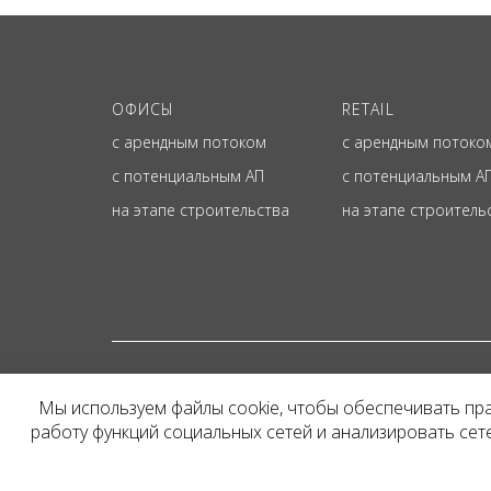
ОФИСЫ
RETAIL
с арендным потоком
с арендным потоко
с потенциальным АП
с потенциальным А
на этапе строительства
на этапе строитель
© ОФИЦИАЛЬНЫЙ СА
Мы используем файлы cookie, чтобы обеспечивать пр
Представленная на сайт
работу функций социальных сетей и анализировать се
и не является публичн