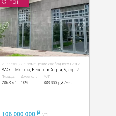
ПСН
Инвестиции в помещение свободного назначения (ПСН)
ЗАО, г. Москва, Береговой пр-д, 5, кор. 2
Площадь
Доходность
МАП
286.3 м²
10%
883 333 руб/мес
106 000 000
pуб
УСН