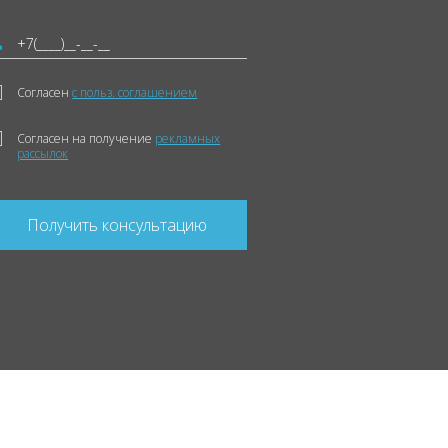
Согласен
с польз. соглашением
Согласен на получение
рекламных
рассылок
Получить консультацию