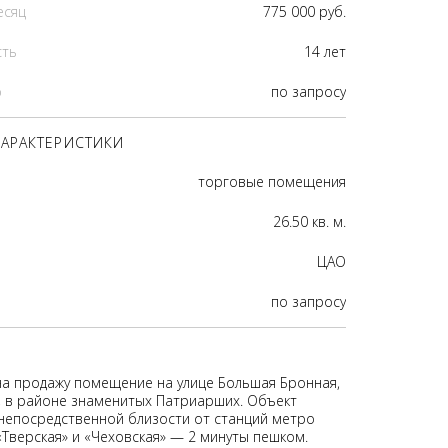
есяц
775 000 руб.
сть
14 лет
р
по запросу
АРАКТЕРИСТИКИ
торговые помещения
26.50 кв. м.
ЦАО
по запросу
на продажу помещение на улице Большая Бронная,
а, в районе знаменитых Патриарших. Объект
непосредственной близости от станций метро
«Тверская» и «Чеховская» — 2 минуты пешком.