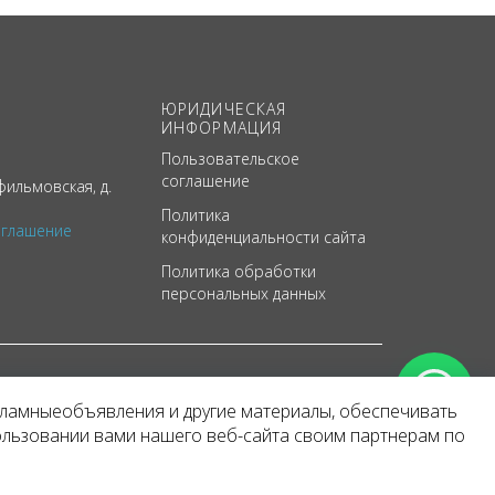
ЮРИДИЧЕСКАЯ
ИНФОРМАЦИЯ
Пользовательское
соглашение
ильмовская, д.
Политика
оглашение
конфиденциальности сайта
Политика обработки
персональных данных
кламныеобъявления и другие материалы, обеспечивать
арактер
ользовании вами нашего веб-сайта своим партнерам по
 уведомления.