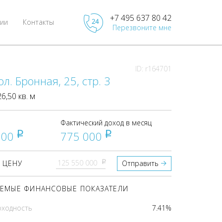
+7 495 637 80 42
ии
Контакты
Перезвоните мне
ID: r164701
л. Бронная, 25, стр. 3
,50 кв. м
Фактический доход в месяц
000
775 000
pуб
pуб
pуб
 ЦЕНУ
Отправить
ЕМЫЕ ФИНАНСОВЫЕ ПОКАЗАТЕЛИ
оходность
7.41%