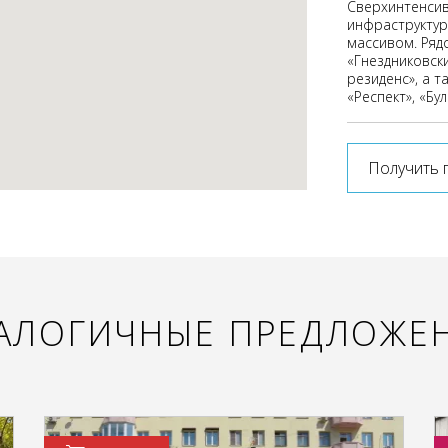
Сверхинтенсив
инфраструктур
массивом. Ряд
«Гнездниковск
резиденс», а т
«Респект», «Бу
Получить 
АЛОГИЧНЫЕ ПРЕДЛОЖЕ