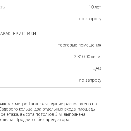
сть
10 лет
р
по запросу
АРАКТЕРИСТИКИ
торговые помещения
2 310.00 кв. м.
ЦАО
по запросу
ядом с метро Таганская, здание расположено на
Садового кольца, два отдельных входа, площадь
ыре этажа, высота потолков 3 м, выполнена
отделка. Продается без арендатора.