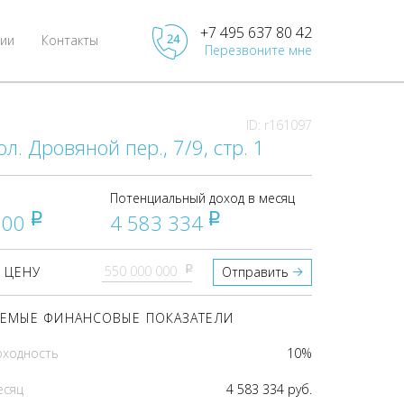
+7 495 637 80 42
ии
Контакты
Перезвоните мне
ID: r161097
л. Дровяной пер., 7/9, стр. 1
Потенциальный доход в месяц
000
4 583 334
pуб
pуб
pуб
 ЦЕНУ
Отправить
ЕМЫЕ ФИНАНСОВЫЕ ПОКАЗАТЕЛИ
оходность
10%
есяц
4 583 334 руб.