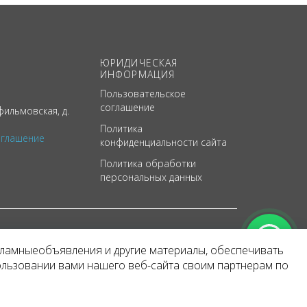
ЮРИДИЧЕСКАЯ
ИНФОРМАЦИЯ
Пользовательское
соглашение
ильмовская, д.
Политика
оглашение
конфиденциальности сайта
Политика обработки
персональных данных
кламныеобъявления и другие материалы, обеспечивать
арактер
ользовании вами нашего веб-сайта своим партнерам по
 уведомления.