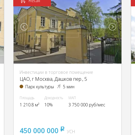
Retail
Инвестиции в торговое помещение
ЦАО, г Москва, Дашков пер., 5
Парк культуры
5 мин
Площадь
Доходность
МАП
1 210.8 м²
10%
3 750 000 руб/мес
450 000 000
pуб
УСН