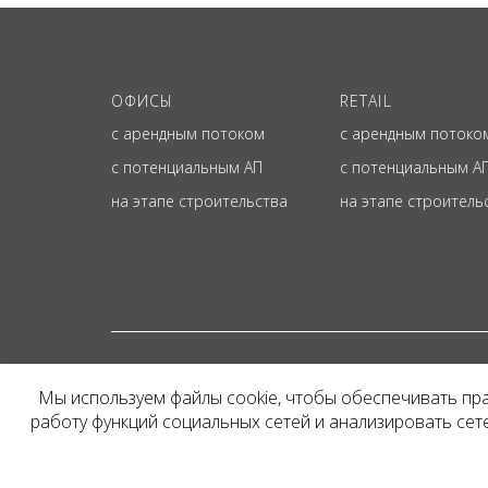
ОФИСЫ
RETAIL
с арендным потоком
с арендным потоко
с потенциальным АП
с потенциальным А
на этапе строительства
на этапе строитель
© ОФИЦИАЛЬНЫЙ СА
Мы используем файлы cookie, чтобы обеспечивать пр
Представленная на сайт
работу функций социальных сетей и анализировать се
и не является публичн