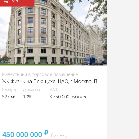
Retail
Инвестиции в торговое помещение
ЖК Жизнь на Плющихе, ЦАО, г Москва, Погодинская ул., 2
Площадь
Доходность
МАП
527 м²
10%
3 750 000 руб/мес
450 000 000
pуб
без НДС