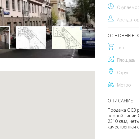
Окупаемо
Арендато
ОСНОВНЫЕ Х
Тип
Площадь
Округ
Метро
ОПИСАНИЕ
Продажа ОСЗ р
первой линии 
2310 кв.м, чет
качественная 