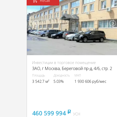
Retail
Инвестиции в торговое помещение
ЗАО, г Москва, Береговой пр-д, 4/6, стр. 2
Площадь
Доходность
МАП
3 542.7 м²
5.03%
1 930 606 руб/мес
460 599 994
pуб
УСН