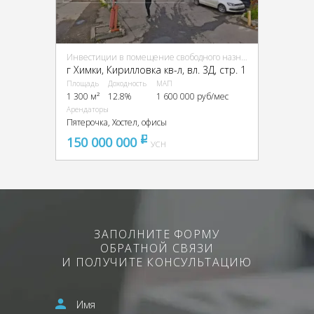
Инвестиции в помещение свободного назначения (ПСН)
г Химки, Кирилловка кв-л, вл. 3Д, стр. 1
Площадь
Доходность
МАП
1 300 м²
12.8%
1 600 000 руб/мес
Арендаторы
Пятерочка, Хостел, офисы
150 000 000
pуб
УСН
ЗАПОЛНИТЕ ФОРМУ
ОБРАТНОЙ СВЯЗИ
И ПОЛУЧИТЕ КОНСУЛЬТАЦИЮ