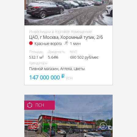
Инвестиции в торговое помещение
ЦАО, г Москва, Хоромный тупик, 2/6
Красные ворота
1 мин
Площадь
Доходность
МАП
532.1 м²
5.64%
690 502 руб/мес
Арендаторы
Пивной магазин, Аптека, Цветы
147 000 000
pуб
УСН
ПСН