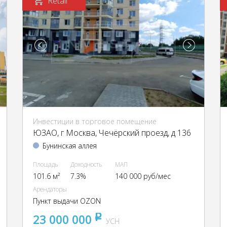
Retail
Инвестиции в торговое помещение
ЮЗАО, г Москва, Чечёрский проезд, д 136
Бунинская аллея
Площадь
Доходность
МАП
101.6 м²
7.3%
140 000 руб/мес
Арендаторы
Пункт выдачи OZON
23 000 000
pуб
УСН