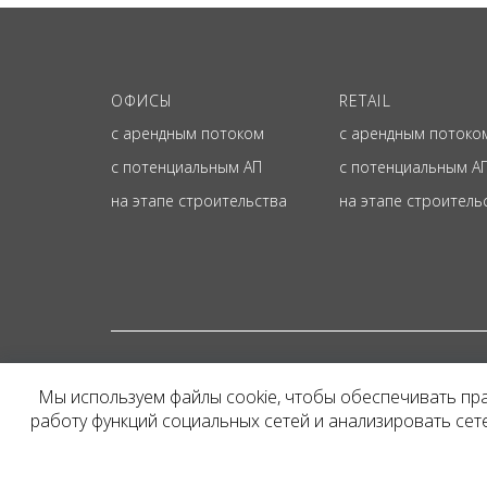
ОФИСЫ
RETAIL
с арендным потоком
с арендным потоко
с потенциальным АП
с потенциальным А
на этапе строительства
на этапе строитель
© ОФИЦИАЛЬНЫЙ СА
Мы используем файлы cookie, чтобы обеспечивать пр
Представленная на сайт
работу функций социальных сетей и анализировать се
и не является публичн