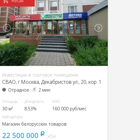
Retail
Инвестиции в торговое помещение
CВАО, г Москва, Декабристов ул., 20, кор. 1
Отрадное
2 мин
Площадь
Доходность
МАП
30 м²
8.53%
160 000 руб/мес
Арендаторы
Магазин белорусских товаров
22 500 000
pуб
УСН