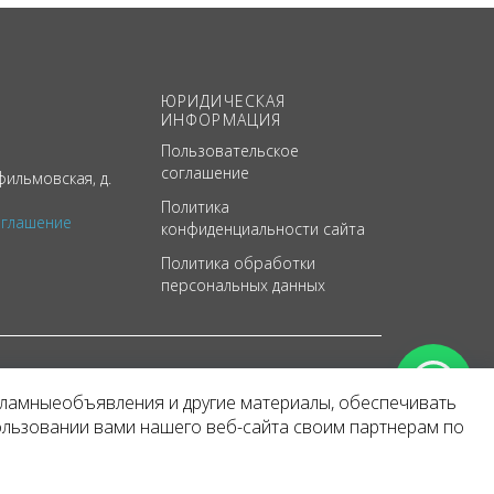
ЮРИДИЧЕСКАЯ
ИНФОРМАЦИЯ
Пользовательское
соглашение
ильмовская, д.
Политика
оглашение
конфиденциальности сайта
Политика обработки
персональных данных
кламныеобъявления и другие материалы, обеспечивать
арактер
ользовании вами нашего веб-сайта своим партнерам по
 уведомления.