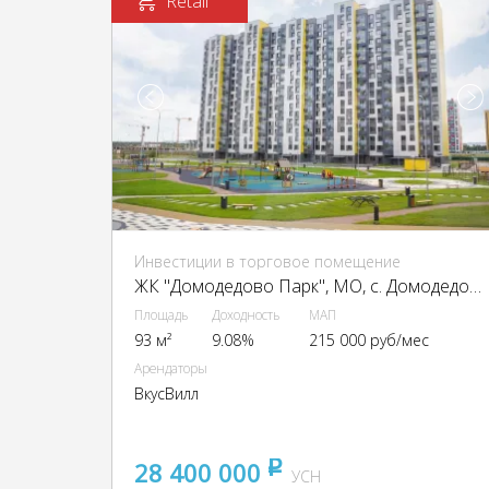
Retail
Инвестиции в торговое помещение
ЖК "Домодедово Парк", МО, с. Домодедово, Творчества ул.
Площадь
Доходность
МАП
93 м²
9.08%
215 000 руб/мес
Арендаторы
ВкусВилл
28 400 000
pуб
УСН