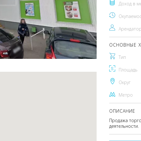
Доход в м
Окупаемо
Арендато
ОСНОВНЫЕ Х
Тип
Площадь
Округ
Метро
ОПИСАНИЕ
Продажа торго
деятельности.