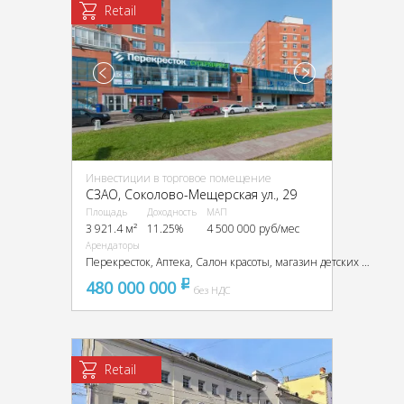
Retail
Инвестиции в торговое помещение
CЗАО, Соколово-Мещерская ул., 29
Площадь
Доходность
МАП
3 921.4 м²
11.25%
4 500 000 руб/мес
Арендаторы
Перекресток, Аптека, Салон красоты, магазин детских товаров "Кораблик", зоомагазин "Динозаврик", магазин Планета гимнастики, магазин канцтоваров, аксессуары для мобильных телефонов, ателье
480 000 000
pуб
без НДС
Retail