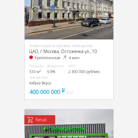
Инвестиции в торговое помещение
ЦАО, г Москва, Остоженка ул., 10
Кропоткинская
4 мин
Площадь
Доходность
МАП
333 м²
6.9%
2 300 000 руб/мес
Арендаторы
Азбука Вкуса
400 000 000
pуб
УСН
Retail