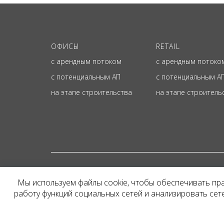
ОФИСЫ
RETAIL
с арендным потоком
с арендным потоко
с потенциальным АП
с потенциальным А
на этапе строительства
на этапе строитель
© ОФИЦИАЛЬНЫЙ СА
Мы используем файлы cookie, чтобы обеспечивать пр
Представленная на сайт
работу функций социальных сетей и анализировать се
и не является публичн