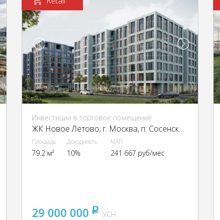
Retail
Инвестиции в торговое помещение
ЖК Новое Летово, г. Москва, п. Сосенское, квартал № 82, ЖК Новое Летово, к2
Площадь
Доходность
МАП
79.2 м²
10%
241 667 руб/мес
29 000 000
pуб
УСН