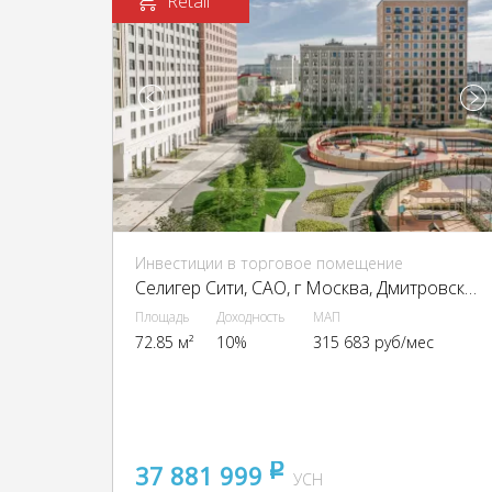
Retail
Инвестиции в торговое помещение
Селигер Сити, CАО, г Москва, Дмитровское ш., 87, стр. 2, 3
Площадь
Доходность
МАП
72.85 м²
10%
315 683 руб/мес
37 881 999
pуб
УСН