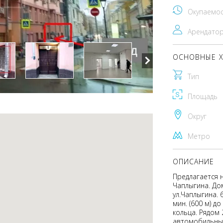
Окупаемо
Арендато
ОСНОВНЫЕ Х
Тип
Площадь
Округ
Метро
ОПИСАНИЕ
Предлагается 
Чаплыгина. До
ул.Чаплыгина. 
мин. (600 м) д
кольца. Рядом
автомобильный