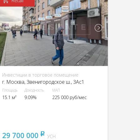
Retail
Инвестиции в торговое помещение
г. Москва, Звенигородское ш., 3Ас1
Площадь
Доходность
МАП
15.1 м²
9.09%
225 000 руб/мес
29 700 000
pуб
УСН