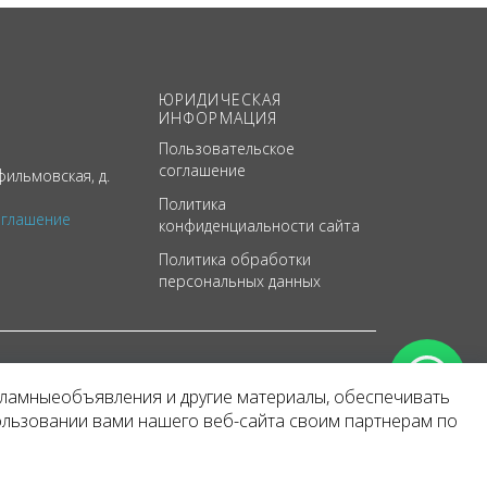
ЮРИДИЧЕСКАЯ
ИНФОРМАЦИЯ
Пользовательское
соглашение
ильмовская, д.
Политика
оглашение
конфиденциальности сайта
Политика обработки
персональных данных
кламныеобъявления и другие материалы, обеспечивать
арактер
ользовании вами нашего веб-сайта своим партнерам по
 уведомления.