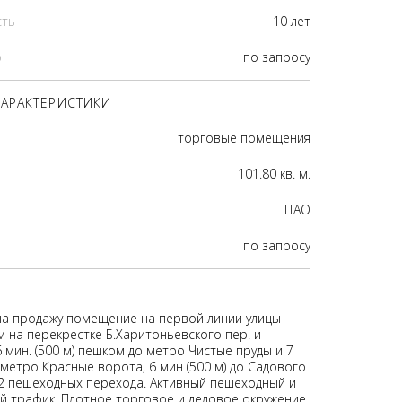
сть
10 лет
р
по запросу
АРАКТЕРИСТИКИ
торговые помещения
101.80 кв. м.
ЦАО
по запросу
на продажу помещение на первой линии улицы
м на перекрестке Б.Харитоньевского пер. и
6 мин. (500 м) пешком до метро Чистые пруды и 7
о метро Красные ворота, 6 мин (500 м) до Садового
 2 пешеходных перехода. Активный пешеходный и
 трафик. Плотное торговое и деловое окружение.