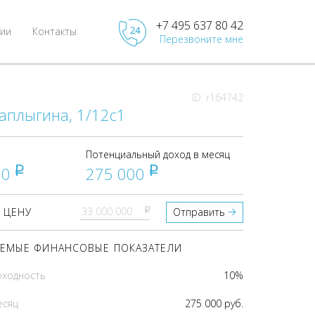
+7 495 637 80 42
ии
Контакты
Перезвоните мне
ID: r164742
аплыгина, 1/12с1
Потенциальный доход в месяц
00
275 000
pуб
pуб
pуб
 ЦЕНУ
Отправить
ЕМЫЕ ФИНАНСОВЫЕ ПОКАЗАТЕЛИ
оходность
10%
есяц
275 000 руб.