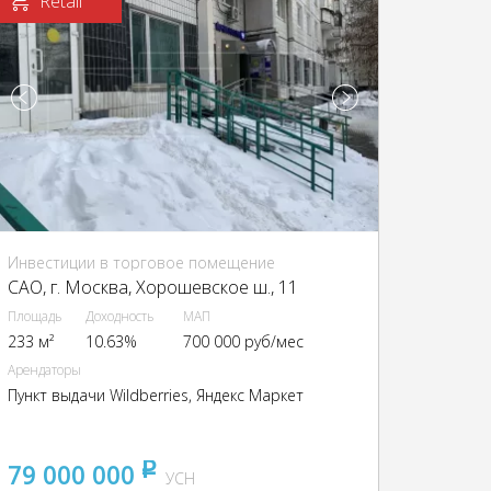
Retail
Инвестиции в торговое помещение
CАО, г. Москва, Хорошевское ш., 11
Площадь
Доходность
МАП
233 м²
10.63%
700 000 руб/мес
Арендаторы
Пункт выдачи Wildberries, Яндекс Маркет
79 000 000
pуб
УСН