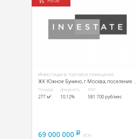
Retail
Инвестиции в торговое помещение
ЖК Южное Бунино, г Москва, поселение Сосенское, деревня Столбово к 8
Площадь
Доходность
МАП
277 м²
10.12%
581 700 руб/мес
69 000 000
pуб
УСН