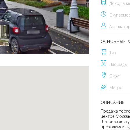
Доход в м
Окупаемо
Арендато
ОСНОВНЫЕ Х
Тип
Площадь
Округ
Метро
ОПИСАНИЕ
Продажа торг
центре Москвы,
Шаговая досту
проходимость; 