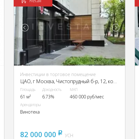
Retail
Инвестиции в торговое помещение
ЦАО, г Москва, Чистопрудный б-р, 12, кор. 4
Площадь
Доходность
МАП
61 м²
6.73%
460 000 руб/мес
Арендаторы
Винотека
82 000 000
pуб
УСН