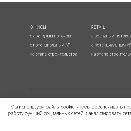
ОФИСЫ
RETAIL
с арендным потоком
с арендным потоко
с потенциальным АП
с потенциальным А
на этапе строительства
на этапе строитель
© ОФИЦИАЛЬНЫЙ СА
Мы используем файлы cookie, чтобы обеспечивать пр
Представленная на сайт
работу функций социальных сетей и анализировать се
и не является публичн