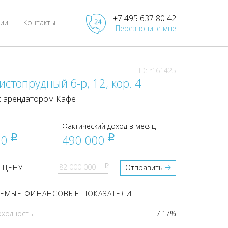
+7 495 637 80 42
ии
Контакты
Перезвоните мне
ID: r161425
истопрудный б-р, 12, кор. 4
 арендатором Кафе
Фактический доход в месяц
00
490 000
pуб
pуб
pуб
 ЦЕНУ
Отправить
ЕМЫЕ ФИНАНСОВЫЕ ПОКАЗАТЕЛИ
оходность
7.17%