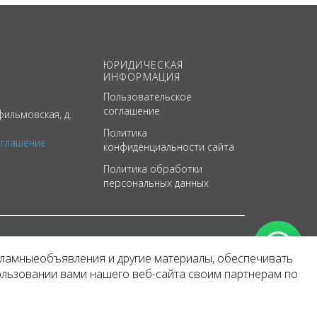
ЮРИДИЧЕСКАЯ
ИНФОРМАЦИЯ
Пользовательское
соглашение
ильмовская, д.
Политика
оглашение
конфиденциальности сайта
Политика обработки
персональных данных
кламныеобъявления и другие материалы, обеспечивать
арактер
ользовании вами нашего веб-сайта своим партнерам по
 уведомления.