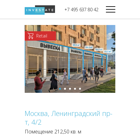
строительства
+7 495 637 80 42
Дикси
В башне
Башня Федерация-II
Верный
Запад
Retail
Башня Федерация-I
Мираторг
Восток
Город Столиц,
Магнолия
Северный блок
Город Столиц,
Южный блок
Москва, Ленинградский пр-
т, 4/2
Помещение 212,50 кв. м