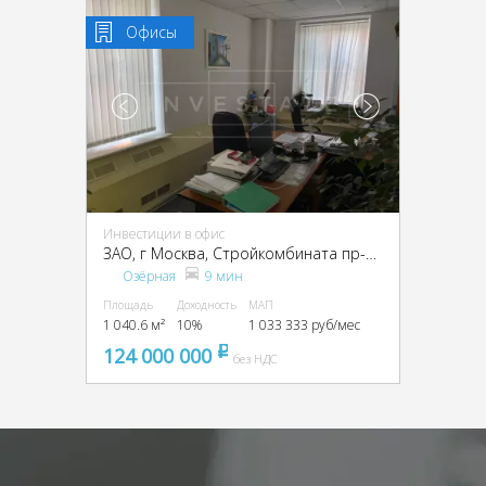
Офисы
Инвестиции в офис
ЗАО, г Москва, Стройкомбината пр-д, 6
Озёрная
9 мин
Площадь
Доходность
МАП
1 040.6 м²
10%
1 033 333 руб/мес
124 000 000
pуб
без НДС