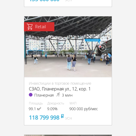
Retail
Инвестиции в торговое помещение
CЗАО, Планерная ул., 12, кор. 1
Планерная
3 мин
Площадь
Доходность
МАП
99.1 м²
9.09%
900 000 руб/мес
118 799 998
pуб
УСН