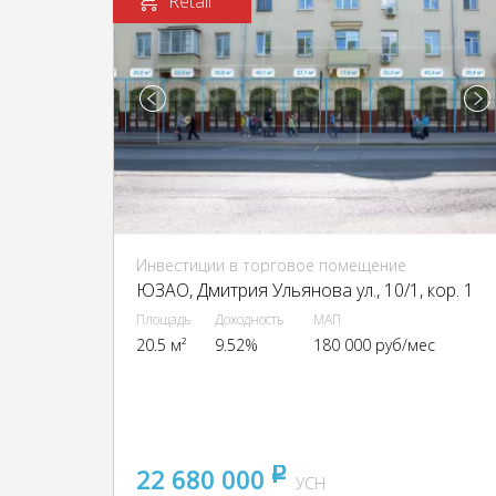
Retail
Инвестиции в торговое помещение
ЮЗАО, Дмитрия Ульянова ул., 10/1, кор. 1
Площадь
Доходность
МАП
20.5 м²
9.52%
180 000 руб/мес
22 680 000
pуб
УСН