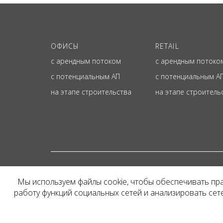
ОФИСЫ
RETAIL
с арендным потоком
с арендным потоко
с потенциальным АП
с потенциальным А
на этапе строительства
на этапе строитель
© ОФИЦИАЛЬНЫЙ СА
Мы используем файлы cookie, чтобы обеспечивать пр
Представленная на сайт
работу функций социальных сетей и анализировать се
и не является публичн