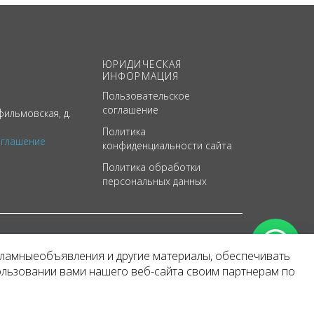
ЮРИДИЧЕСКАЯ
ИНФОРМАЦИЯ
Пользовательское
соглашение
ильмовская, д.
Политика
оглашение
конфиденциальности сайта
Политика обработки
персональных данных
кламныеобъявления и другие материалы, обеспечивать
арактер
ользовании вами нашего веб-сайта своим партнерам по
 уведомления.