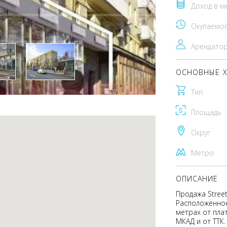
Доход в м
Окупаемо
Арендато
ОСНОВНЫЕ Х
Тип
Площадь
Округ
Метро
ОПИСАНИЕ
Продажа Street
Расположенное 
метрах от плат
МКАД и от ТТК