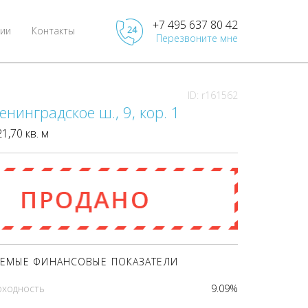
+7 495 637 80 42
ии
Контакты
Перезвоните мне
ID: r161562
енинградское ш., 9, кор. 1
,70 кв. м
Фактический доход в месяц
01
180 000
pуб
pуб
pуб
 ЦЕНУ
Отправить
ЕМЫЕ ФИНАНСОВЫЕ ПОКАЗАТЕЛИ
оходность
9.09%