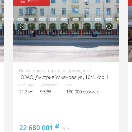
Retail
Инвестиции в торговое помещение
ЮЗАО, Дмитрия Ульянова ул., 10/1, кор. 1
Площадь
Доходность
МАП
21.2 м²
9.52%
180 000 руб/мес
22 680 001
pуб
УСН