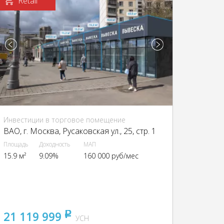
Retail
Инвестиции в торговое помещение
ВАО, г. Москва, Русаковская ул., 25, стр. 1
Площадь
Доходность
МАП
15.9 м²
9.09%
160 000 руб/мес
21 119 999
pуб
УСН