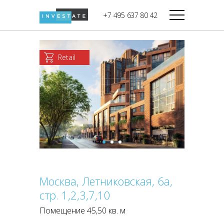
строительства
+7 495 637 80 42
Дикси
В башне
Башня Федерация-II
Верный
Запад
Retail
Башня Федерация-I
Мираторг
Восток
Город Столиц,
Магнолия
Северный блок
Город Столиц,
Южный блок
Москва, Летниковская, 6а,
стр. 1,2,3,7,10
Помещение 45,50 кв. м