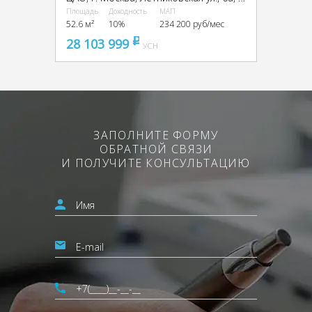
Площадь
Доходность
МАП
52.6 м²
10%
234 200 руб/мес
28 103 999
pуб
УСН
ЗАПОЛНИТЕ ФОРМУ
ОБРАТНОЙ СВЯЗИ
И ПОЛУЧИТЕ КОНСУЛЬТАЦИЮ