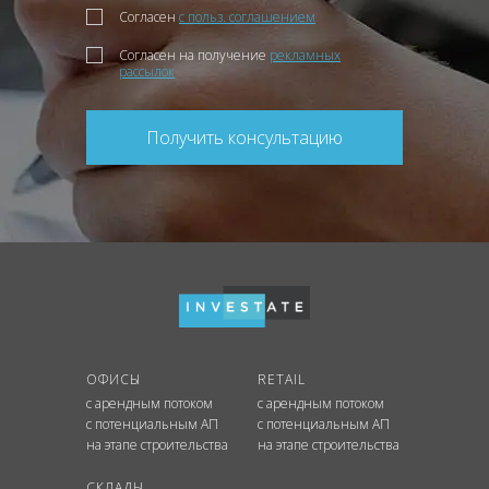
Согласен
с польз. соглашением
Согласен на получение
рекламных
рассылок
Получить консультацию
ОФИСЫ
RETAIL
с арендным потоком
с арендным потоком
с потенциальным АП
с потенциальным АП
на этапе строительства
на этапе строительства
СКЛАДЫ