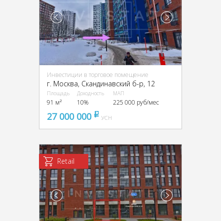
Инвестиции в торговое помещение
г. Москва, Скандинавский б-р, 12
Площадь
Доходность
МАП
91 м²
10%
225 000 руб/мес
27 000 000
pуб
УСН
Retail