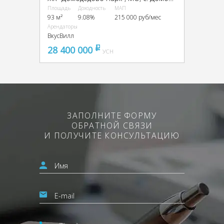
Площадь
Доходность
МАП
93 м²
9.08%
215 000 руб/мес
Арендаторы
ВкусВилл
28 400 000
pуб
УСН
ЗАПОЛНИТЕ ФОРМУ
ОБРАТНОЙ СВЯЗИ
И ПОЛУЧИТЕ КОНСУЛЬТАЦИЮ