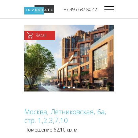
строительства
+7 495 637 80 42
Дикси
В башне
Башня Федерация-II
Верный
Запад
Retail
Башня Федерация-I
Мираторг
Восток
Город Столиц,
Магнолия
Северный блок
Город Столиц,
Южный блок
Москва, Летниковская, 6а,
стр. 1,2,3,7,10
Помещение 62,10 кв. м