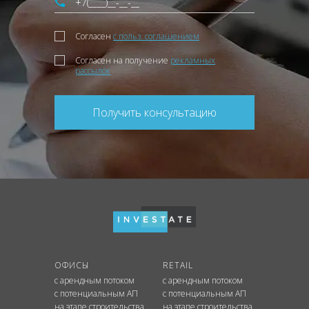
Согласен
с польз. соглашением
Согласен на получение
рекламных
рассылок
Получить консультацию
ОФИСЫ
RETAIL
с арендным потоком
с арендным потоком
с потенциальным АП
с потенциальным АП
на этапе строительства
на этапе строительства