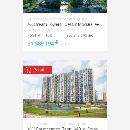
Инвестиции в торговое помещение
ЖК Dream Towers, ЮАО, г Москва, Андропова пр-т, вл. 9/1
Площадь
Доходность
МАП
46.91 м²
10%
263 243 руб/мес
31 589 194
pуб
УСН
Retail
Инвестиции в торговое помещение
ЖК "Домодедово Парк", МО, с. Домодедово, Творчества ул.