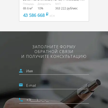
Площадь
Доходность
МАП
69.6 м²
10%
363 222 руб/мес
43 586 668
pуб
УСН
ЗАПОЛНИТЕ ФОРМУ
ОБРАТНОЙ СВЯЗИ
И ПОЛУЧИТЕ КОНСУЛЬТАЦИЮ