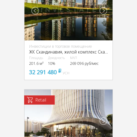
Инвестиции в торговое помещение
ЖК Скандинавия, жилой комплекс Скандинавия, к22.2
Площадь
Доходность
МАП
201.6 м²
10%
269 096 руб/мес
32 291 480
pуб
УСН
Retail