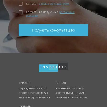
Согласен
с польз. соглашением
Согласен на получение
рекламных
рассылок
Получить консультацию
ОФИСЫ
RETAIL
с арендным потоком
с арендным потоком
с потенциальным АП
с потенциальным АП
на этапе строительства
на этапе строительства
СКЛАДЫ