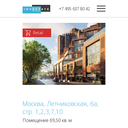
строительства
+7 495 637 80 42
Дикси
В башне
Башня Федерация-II
Верный
Запад
Retail
Башня Федерация-I
Мираторг
Восток
Город Столиц,
Магнолия
Северный блок
Город Столиц,
Южный блок
Москва, Летниковская, 6а,
стр. 1,2,3,7,10
Помещение 69,50 кв. м