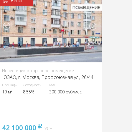
Retail
Инвестиции в торговое помещение
ЮЗАО, г. Москва, Профсоюзная ул., 26/44
Площадь
Доходность
МАП
19 м²
8.55%
300 000 руб/мес
42 100 000
pуб
УСН