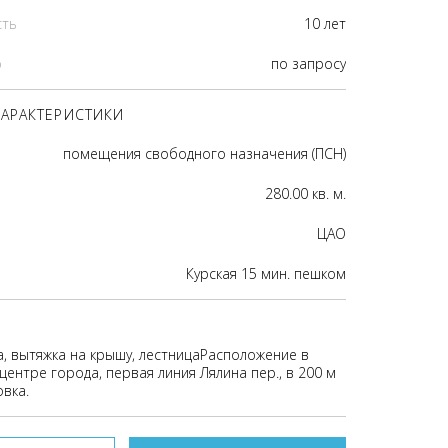
сть
10 лет
р
по запросу
АРАКТЕРИСТИКИ
помещения свободного назначения (ПСН)
280.00 кв. м.
ЦАО
Курская 15 мин. пешком
а, вытяжка на крышу, лестницаРасположение в
ентре города, первая линия Лялина пер., в 200 м
вка.