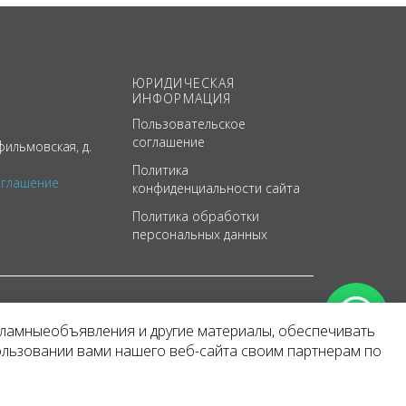
ЮРИДИЧЕСКАЯ
ИНФОРМАЦИЯ
Пользовательское
соглашение
ильмовская, д.
Политика
оглашение
конфиденциальности сайта
Политика обработки
персональных данных
кламныеобъявления и другие материалы, обеспечивать
арактер
ользовании вами нашего веб-сайта своим партнерам по
 уведомления.