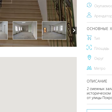
Окупаемо
Арендато
ОСНОВНЫЕ Х
Тип
Площадь
Округ
Метро
ОПИСАНИЕ
2 смежных зал
историческом ц
от улицы Покро