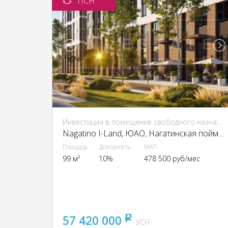
ПСН
Инвестиции в помещение свободного назначения (ПСН)
Nagatino I-Land, ЮАО, Нагатинская пойма, проектируемый пр-д, 4062, вл.6
Площадь
Доходность
МАП
99 м²
10%
478 500 руб/мес
57 420 000
pуб
УСН