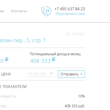
+7 495 637 84 23
ии
Контакты
Перезвоните мне
ID: s151927
лин пер., 5, стр. 1
Потенциальный доход в месяц
00
408 333
pуб
pуб
pуб
 ЦЕНУ
Отправить
 ПОКАЗАТЕЛИ
оходность
10%
есяц
408 333 руб.