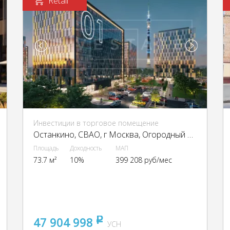
Retail
Инвестиции в торговое помещение
Останкино, CВАО, г Москва, Огородный пр-д, 16
Площадь
Доходность
МАП
73.7 м²
10%
399 208 руб/мес
47 904 998
pуб
УСН