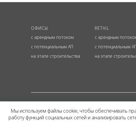
ОФИСЫ
RETAIL
с арендным потоком
с арендным потоко
с потенциальным АП
с потенциальным А
на этапе строительства
на этапе строитель
© ОФИЦИАЛЬНЫЙ СА
Мы используем файлы cookie, чтобы обеспечивать пр
Представленная на сайт
работу функций социальных сетей и анализировать се
и не является публичн