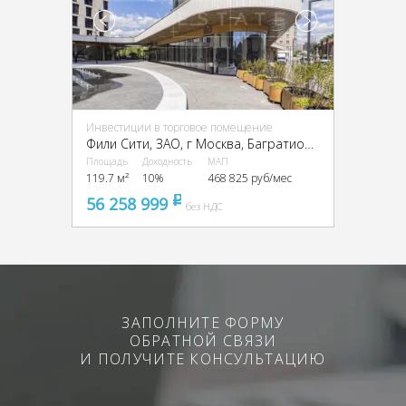
Инвестиции в торговое помещение
Фили Сити, ЗАО, г Москва, Багратионовский пр-д, 5
Площадь
Доходность
МАП
119.7 м²
10%
468 825 руб/мес
56 258 999
pуб
без НДС
ЗАПОЛНИТЕ ФОРМУ
ОБРАТНОЙ СВЯЗИ
И ПОЛУЧИТЕ КОНСУЛЬТАЦИЮ