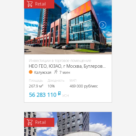
Retail
Инвестиции в торговое помещение
НЕО ГЕО, ЮЗАО, г Москва, Бутлерова ул., 17
Калужская
7 мин
Площадь
Доходность
МАП
267.9 м²
10%
469 000 руб/мес
56 283 110
pуб
УСН
Retail