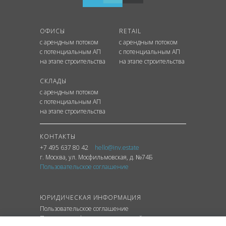
ОФИСЫ
RETAIL
с арендным потоком
с арендным потоком
с потенциальным АП
с потенциальным АП
на этапе строительства
на этапе строительства
СКЛАДЫ
с арендным потоком
с потенциальным АП
на этапе строительства
КОНТАКТЫ
+7 495 637 80 42
hello@inv.estate
г. Москва
,
ул.
Мосфильмовская, д. №74Б
Пользовательское соглашение
ЮРИДИЧЕСКАЯ ИНФОРМАЦИЯ
Пользовательское соглашение
Политика конфиденциальности сайта