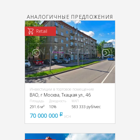
АНАЛОГИЧНЫЕ ПРЕДЛОЖЕНИЯ
Retail
Инвестиции в торговое помещение
ВАО, г Москва, Ткацкая ул., 46
Площадь
Доходность
МАП
291.6 м²
10%
583 333 руб/мес
70 000 000
pуб
УСН