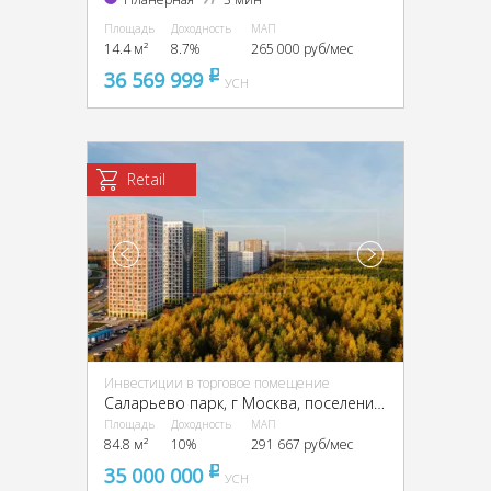
Площадь
Доходность
МАП
14.4 м²
8.7%
265 000 руб/мес
36 569 999
pуб
УСН
Retail
Инвестиции в торговое помещение
Саларьево парк, г Москва, поселение Московский
Площадь
Доходность
МАП
84.8 м²
10%
291 667 руб/мес
35 000 000
pуб
УСН