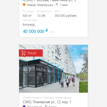
Новые Черемушки
7 мин
Площадь
Доходность
МАП
500 м²
10.5%
350 000 руб/мес
Арендаторы
Бильярд
40 000 000
pуб
УСН
Retail
Инвестиции в торговое помещение
CЗАО, Планерная ул., 12, кор. 1
Планерная
3 мин