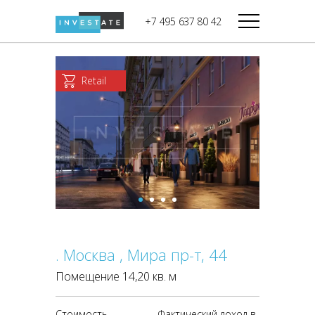
строительства
+7 495 637 80 42
Дикси
В башне
Башня Федерация-II
Верный
Запад
Retail
Башня Федерация-I
Мираторг
Восток
Город Столиц,
Магнолия
Северный блок
Город Столиц,
Южный блок
. Москва , Мира пр-т, 44
Помещение 14,20 кв. м
Стоимость
Фактический доход в