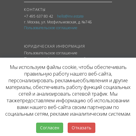
КОНТАКТЫ
+7 495 637 80 42
hello@inv.estate
г. Москва
,
ул.
Мосфильмовская, д. №74Б
Пользовательское соглашение
ЮРИДИЧЕСКАЯ ИНФОРМАЦИЯ
Пользовательское соглашение
Политика конфиденциальности сайта
Политика обработки персональных данных
Мы используем файлы cookie, чтобы обеспечивать
правильную работу нашего веб-сайта,
персонализировать рекламныеобъявления и другие
материалы, обеспечивать работу функций социальных
© ОФИЦИАЛЬНЫЙ САЙТ КОМПАНИИ
сетей и анализировать сетевой трафик. Мы
INVESTATE, 2026
такжепредоставляем информацию об использовании
Представленная на сайте агентства информация,
в т.ч. стоимости объектов, носит информационный
вами нашего веб-сайта своим партнерам по
характер и не является публичной офертой. Условия
социальным сетям, рекламе ианалитическим системам.
аренды объекта могут быть изменены собственником
без уведомления.
Согласен
Отказать